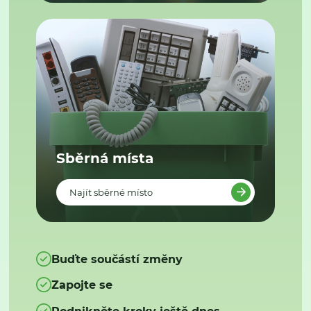
Sběrná místa
Najít sběrné místo
Buďte součástí změny
Zapojte se
Podnikněte kroky ještě dnes