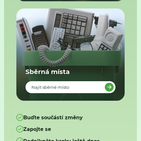
Sběrná místa
Najít sběrné místo
Buďte součástí změny
Zapojte se
Podnikněte kroky ještě dnes