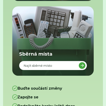
Sběrná místa
Najít sběrné místo
Buďte součástí změny
Zapojte se
Podnikněte kroky ještě dnes