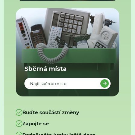
Sběrná místa
Najít sběrné místo
Buďte součástí změny
Zapojte se
Podnikněte kroky ještě dnes