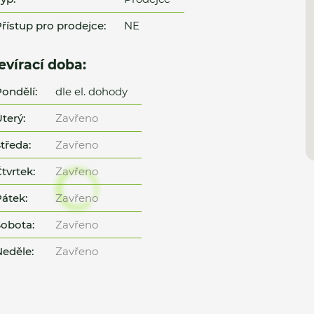
řístup pro prodejce:
NE
evírací doba:
ondělí:
dle el. dohody
terý:
Zavřeno
tředa:
Zavřeno
tvrtek:
Zavřeno
átek:
Zavřeno
obota:
Zavřeno
eděle:
Zavřeno