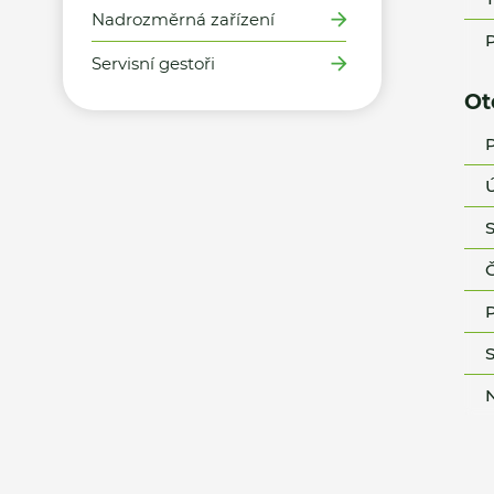
Nadrozměrná zařízení
P
Servisní gestoři
Ot
P
Ú
S
Č
P
S
N