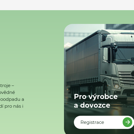
troje –
ovědné
Pro výrobce
ktroodpadu a
a dovozce
í pro nás i
Registrace