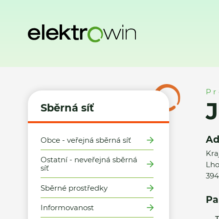
Domů
Sběrná síť
Místa zpětného odběru
Jiří Kubíska
Pr
J
Sběrná síť
Ad
Obce - veřejná sběrná síť
Kra
Ostatní - neveřejná sběrná
Lho
síť
394
Sběrné prostředky
Pa
Informovanost
T