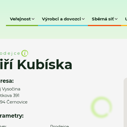
Veřejnost
Výrobci a dovozci
Sběrná síť
odejce
iří Kubíska
resa:
j Vysočina
tkova 391
94 Černovice
rametry:
yp:
Prodejce