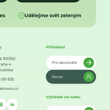
es
Udělejme svět zeleným
y
Přihlášení
á 300/60
Pro akcionáře
raha 4
publika
Recos
 091 835
ktrowin.cz
Vyhledat na webu