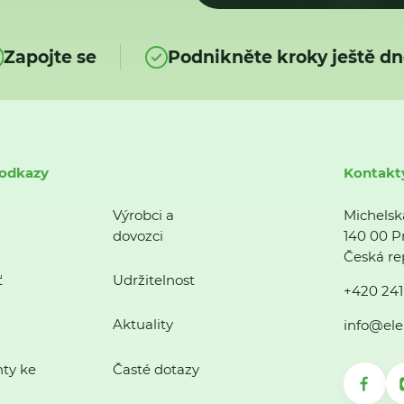
Zapojte se
Podnikněte kroky ještě dn
 odkazy
Kontakt
Výrobci a
Michelsk
dovozci
140 00 P
Česká re
ť
Udržitelnost
+420 241
Aktuality
info@ele
ty ke
Časté dotazy