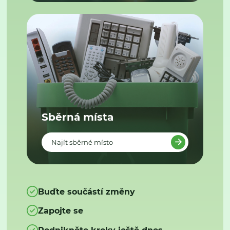
Sběrná místa
Najít sběrné místo
Buďte součástí změny
Zapojte se
Podnikněte kroky ještě dnes