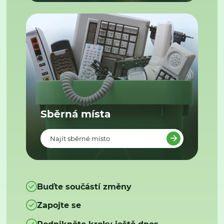
Sběrná místa
Najít sběrné místo
Buďte součástí změny
Zapojte se
Podnikněte kroky ještě dnes