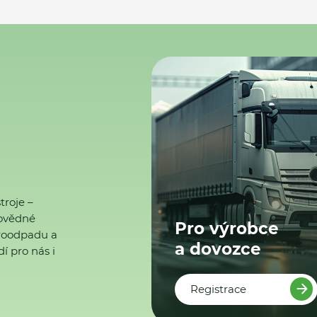
troje –
ovědné
Pro výrobce
ktroodpadu a
a dovozce
í pro nás i
Registrace