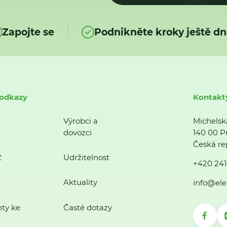
Zapojte se
Podnikněte kroky ještě dn
 odkazy
Kontakt
Výrobci a
Michelsk
dovozci
140 00 P
Česká re
ť
Udržitelnost
+420 241
Aktuality
info@ele
ty ke
Časté dotazy