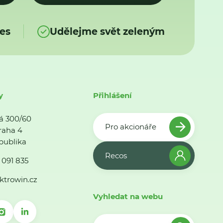
es
Udělejme svět zeleným
y
Přihlášení
á 300/60
Pro akcionáře
raha 4
publika
Recos
 091 835
ktrowin.cz
Vyhledat na webu