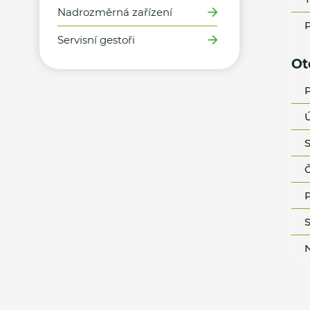
Nadrozměrná zařízení
P
Servisní gestoři
Ot
P
Ú
S
Č
P
S
N