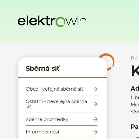
Domů
Sběrná síť
Místa zpětného odběru
Karel Palme - 
Pr
K
Sběrná síť
Ad
Obce - veřejná sběrná síť
Lib
Ostatní - neveřejná sběrná
Mír
síť
464
Sběrné prostředky
Pa
Informovanost
T