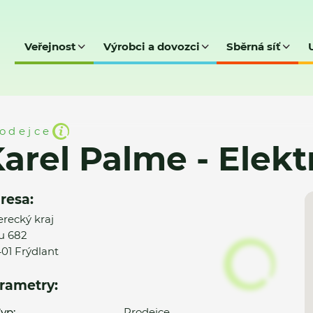
Veřejnost
Výrobci a dovozci
Sběrná síť
Elektro, Frýdlant
odejce
arel Palme - Elekt
resa:
erecký kraj
u 682
01 Frýdlant
rametry:
yp:
Prodejce