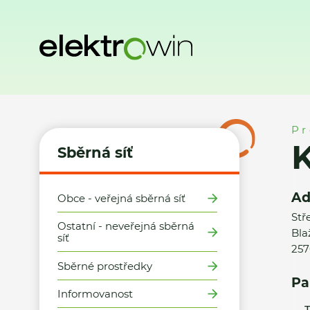
Domů
Sběrná síť
Místa zpětného odběru
Karel Říha
Pr
K
Sběrná síť
Ad
Obce - veřejná sběrná síť
Stř
Ostatní - neveřejná sběrná
Bla
síť
257
Sběrné prostředky
Pa
Informovanost
T