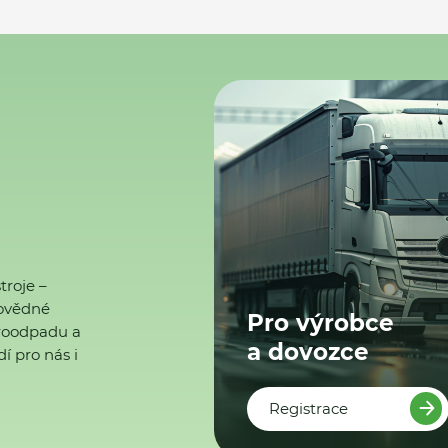
troje –
ovědné
Pro výrobce
ktroodpadu a
a dovozce
í pro nás i
Registrace