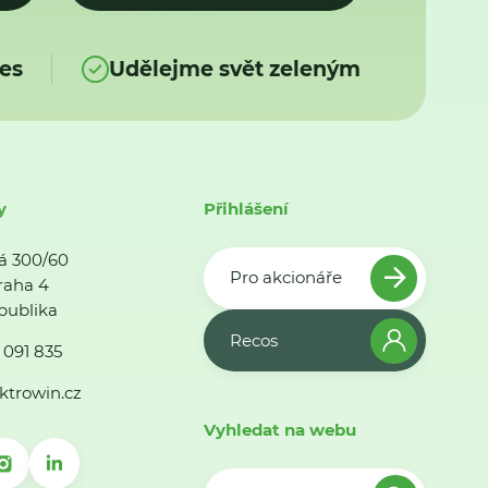
es
Udělejme svět zeleným
y
Přihlášení
á 300/60
Pro akcionáře
raha 4
publika
Recos
 091 835
ktrowin.cz
Vyhledat na webu