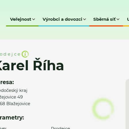
Veřejnost
Výrobci a dovozci
Sběrná síť
odejce
arel Říha
resa:
edočeský kraj
žejovice 49
68 Blažejovice
rametry:
yp:
Prodejce