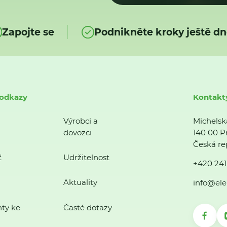
Zapojte se
Podnikněte kroky ještě dn
 odkazy
Kontakt
Výrobci a
Michelsk
dovozci
140 00 P
Česká re
ť
Udržitelnost
+420 241
Aktuality
info@ele
ty ke
Časté dotazy