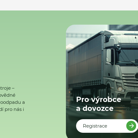
troje –
ovědné
Pro výrobce
ktroodpadu a
a dovozce
í pro nás i
Registrace