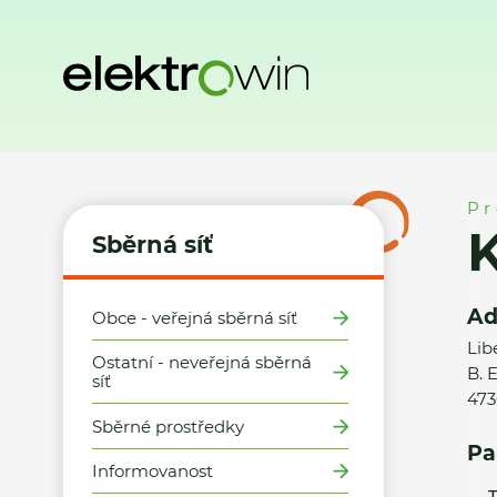
Domů
Sběrná síť
Místa zpětného odběru
Kaufland ČR v.
Pr
K
Sběrná síť
Ad
Obce - veřejná sběrná síť
Lib
Ostatní - neveřejná sběrná
B. 
síť
473
Sběrné prostředky
Pa
Informovanost
T