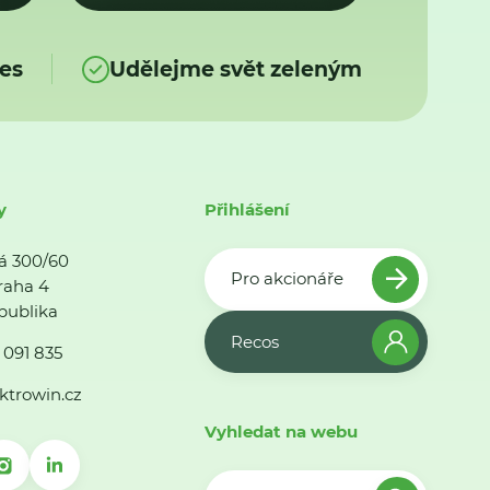
es
Udělejme svět zeleným
y
Přihlášení
á 300/60
Pro akcionáře
raha 4
publika
Recos
 091 835
ktrowin.cz
Vyhledat na webu