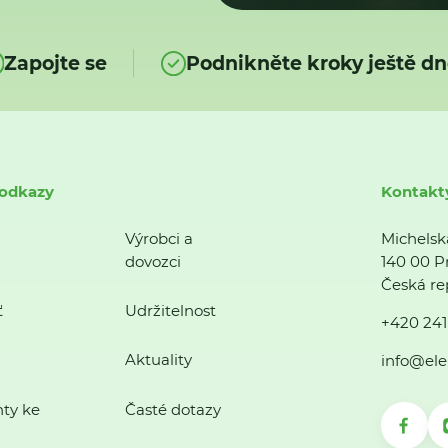
Zapojte se
Podnikněte kroky ještě dn
 odkazy
Kontakt
Výrobci a
Michelsk
dovozci
140 00 P
Česká re
ť
Udržitelnost
+420 241
Aktuality
info@ele
ty ke
Časté dotazy