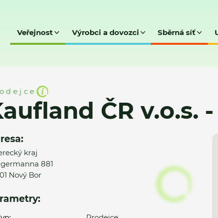
Veřejnost
Výrobci a dovozci
Sběrná síť
o.s. - Nový Bor
odejce
aufland ČR v.o.s. 
resa:
erecký kraj
Egermanna 881
01 Nový Bor
rametry:
yp:
Prodejce