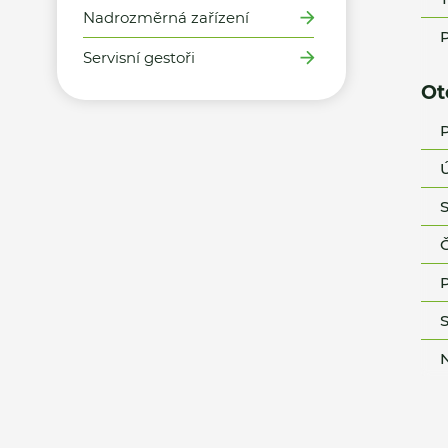
Nadrozměrná zařízení
P
Servisní gestoři
Ot
P
Ú
S
Č
P
S
N