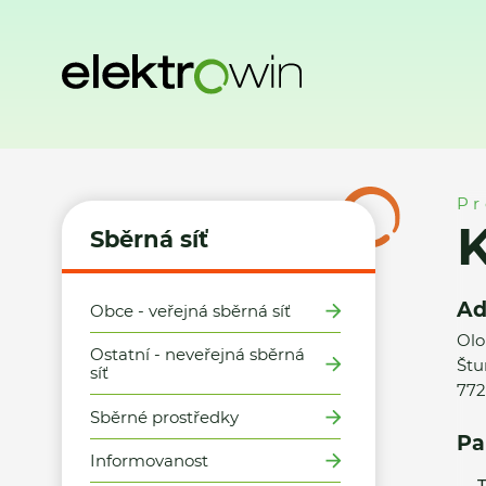
Domů
Sběrná síť
Místa zpětného odběru
Kaufland ČR v.
Pr
K
Sběrná síť
Ad
Obce - veřejná sběrná síť
Olo
Ostatní - neveřejná sběrná
Štu
síť
772
Sběrné prostředky
Pa
Informovanost
T