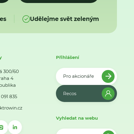
es
Udělejme svět zeleným
y
Přihlášení
á 300/60
Pro akcionáře
raha 4
publika
Recos
 091 835
ktrowin.cz
Vyhledat na webu