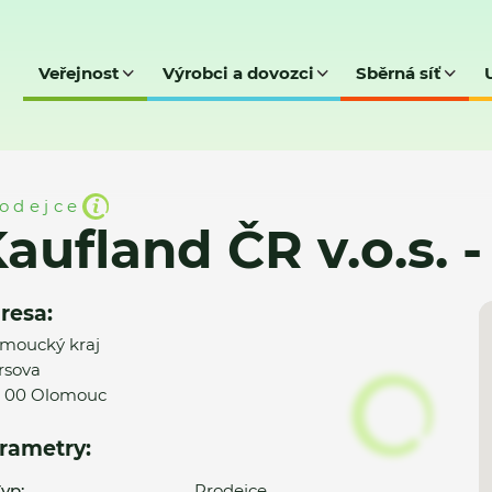
Veřejnost
Výrobci a dovozci
Sběrná síť
o.s. - Olomouc
odejce
aufland ČR v.o.s.
resa:
moucký kraj
rsova
 00 Olomouc
rametry:
yp:
Prodejce