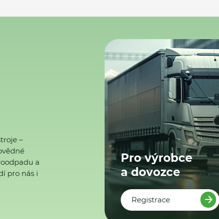
troje –
ovědné
Pro výrobce
ktroodpadu a
a dovozce
í pro nás i
Registrace