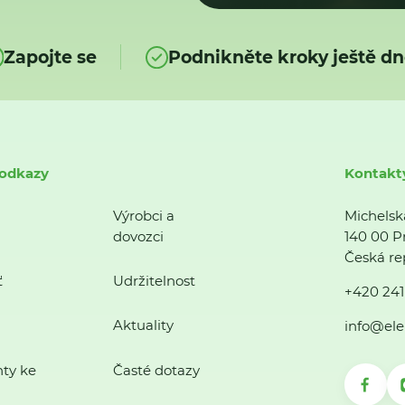
Zapojte se
Podnikněte kroky ještě dn
 odkazy
Kontakt
Výrobci a
Michelsk
dovozci
140 00 P
Česká re
ť
Udržitelnost
+420 241
Aktuality
info@ele
ty ke
Časté dotazy