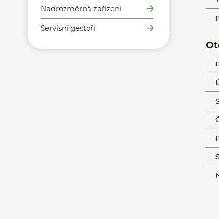
Nadrozměrná zařízení
P
Servisní gestoři
Ot
P
Ú
S
Č
P
S
N