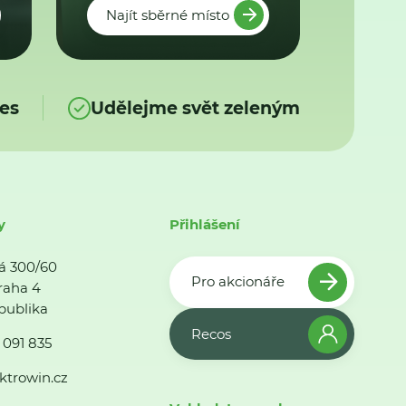
Najít sběrné místo
es
Udělejme svět zeleným
y
Přihlášení
á 300/60
Pro akcionáře
raha 4
publika
Recos
 091 835
ktrowin.cz