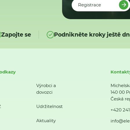
Registrace
Zapojte se
Podnikněte kroky ještě dn
 odkazy
Kontakt
Výrobci a
Michelsk
dovozci
140 00 P
Česká re
ť
Udržitelnost
+420 241
Aktuality
info@ele