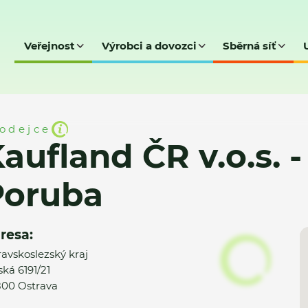
Veřejnost
Výrobci a dovozci
Sběrná síť
o.s. - OSTRAVA - Poruba
odejce
aufland ČR v.o.s. 
Poruba
resa:
avskoslezský kraj
ská 6191/21
00 Ostrava