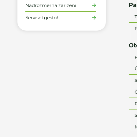
Pa
Nadrozměrná zařízení
T
Servisní gestoři
P
Ot
P
Ú
S
Č
P
S
N