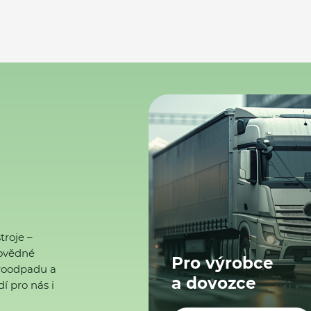
troje –
ovědné
Pro výrobce
ktroodpadu a
a dovozce
í pro nás i