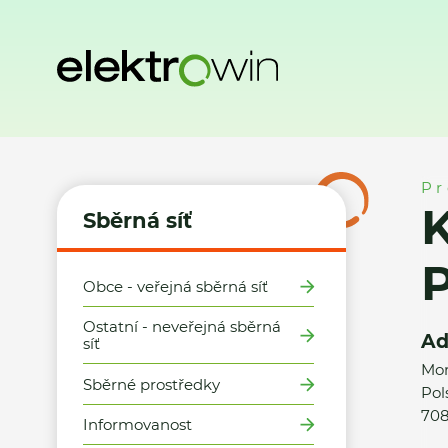
Domů
Sběrná síť
Místa zpětného odběru
Kaufland ČR v.
Pr
K
Sběrná síť
Obce - veřejná sběrná síť
Ostatní - neveřejná sběrná
Ad
síť
Mor
Sběrné prostředky
Pol
708
Informovanost