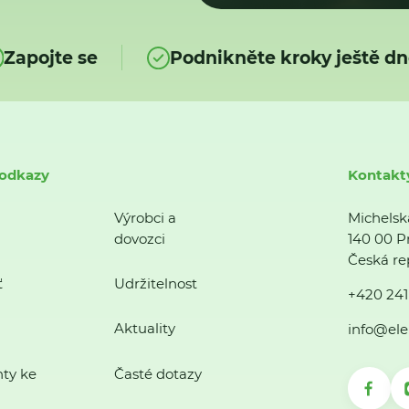
Zapojte se
Podnikněte kroky ještě dn
 odkazy
Kontakt
Výrobci a
Michelsk
dovozci
140 00 P
Česká re
ť
Udržitelnost
+420 241
Aktuality
info@ele
ty ke
Časté dotazy