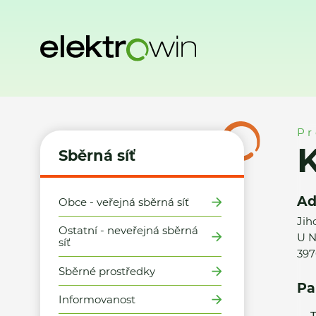
Domů
Sběrná síť
Místa zpětného odběru
Kaufland ČR v.o
Pr
K
Sběrná síť
Ad
Obce - veřejná sběrná síť
Jih
Ostatní - neveřejná sběrná
U N
síť
397
Sběrné prostředky
Pa
Informovanost
T