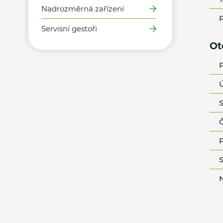
Nadrozměrná zařízení
P
Servisní gestoři
Ot
P
Ú
S
Č
P
S
N