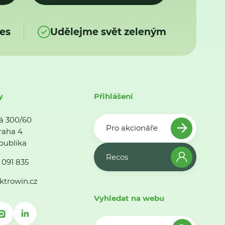
es
Udělejme svět zeleným
y
Přihlášení
á 300/60
Pro akcionáře
raha 4
publika
Recos
 091 835
ktrowin.cz
Vyhledat na webu