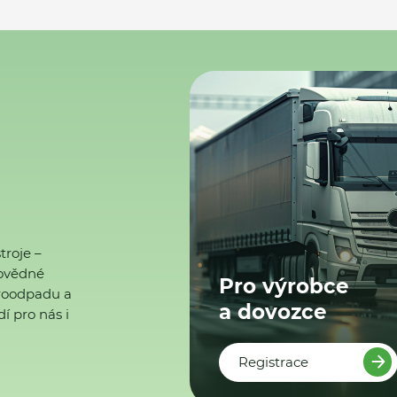
troje –
ovědné
Pro výrobce
ktroodpadu a
a dovozce
í pro nás i
Registrace