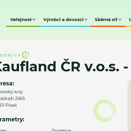
Veřejnost
Výrobci a dovozci
Sběrná síť
.s. - Písek
odejce
aufland ČR v.o.s. -
resa:
očeský kraj
ádraží 2565
01 Písek
rametry:
yp:
Prodejce