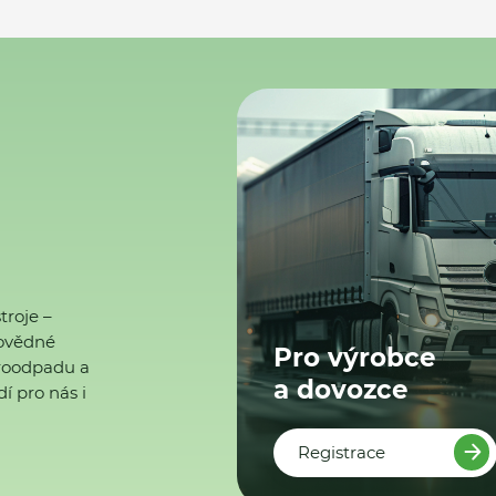
troje –
ovědné
Pro výrobce
ktroodpadu a
a dovozce
í pro nás i
Registrace