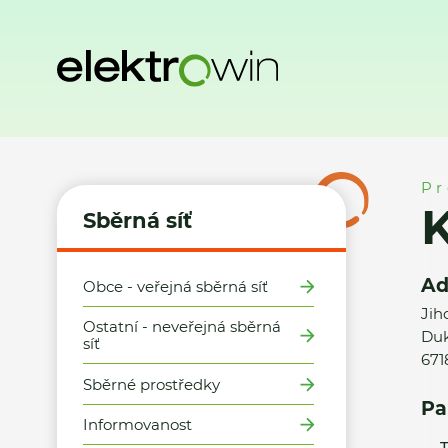
Domů
Sběrná síť
Místa zpětného odběru
Kaufland ČR v.
Pr
K
Sběrná síť
Ad
Obce - veřejná sběrná síť
Jih
Ostatní - neveřejná sběrná
Duk
síť
671
Sběrné prostředky
Pa
Informovanost
T