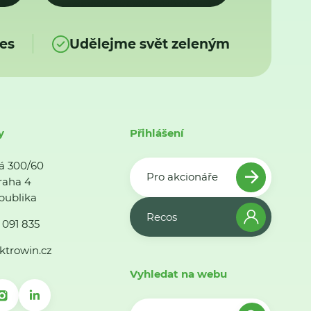
es
Udělejme svět zeleným
y
Přihlášení
á 300/60
Pro akcionáře
raha 4
publika
Recos
 091 835
ktrowin.cz
Vyhledat na webu