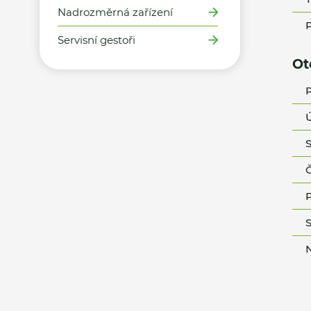
Nadrozměrná zařízení
P
Servisní gestoři
Ot
P
Ú
S
Č
P
S
N