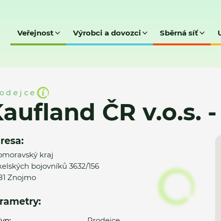
Veřejnost
Výrobci a dovozci
Sběrná síť
o.s. - Znojmo 1
odejce
aufland ČR v.o.s. 
resa:
omoravský kraj
elských bojovníků 3632/156
81 Znojmo
rametry:
yp:
Prodejce