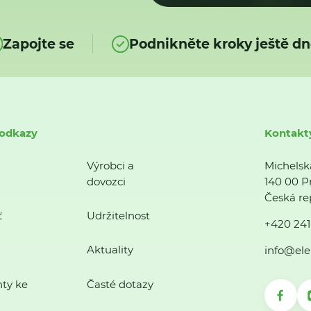
Zapojte se
Podnikněte kroky ještě dn
 odkazy
Kontakt
Výrobci a
Michelsk
dovozci
140 00 P
Česká re
ť
Udržitelnost
+420 241
Aktuality
info@ele
ty ke
Časté dotazy