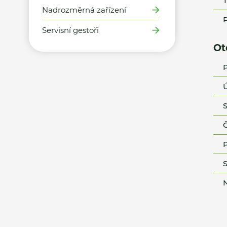
T
Nadrozměrná zařízení
P
Servisní gestoři
Ot
P
Ú
S
Č
P
S
N