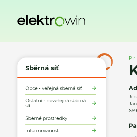
Domů
Sběrná síť
Místa zpětného odběru
Kaufland ČR v.o
Pr
K
Sběrná síť
Ad
Obce - veřejná sběrná síť
Jih
Ostatní - neveřejná sběrná
Jar
síť
669
Sběrné prostředky
Pa
Informovanost