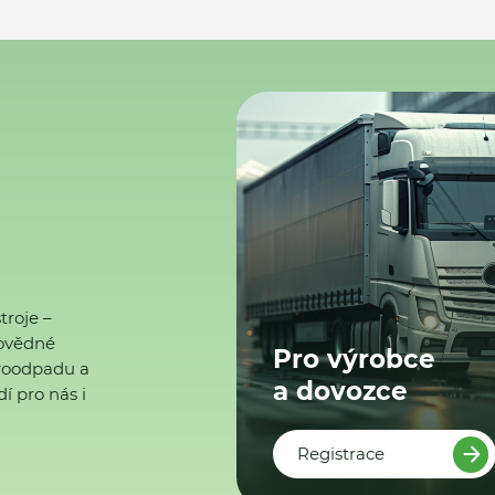
troje –
ovědné
Pro výrobce
ktroodpadu a
a dovozce
í pro nás i
Registrace