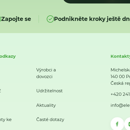
Zapojte se
Podnikněte kroky ještě dn
 odkazy
Kontakt
Výrobci a
Michelsk
dovozci
140 00 P
Česká re
ť
Udržitelnost
+420 241
Aktuality
info@ele
ty ke
Časté dotazy