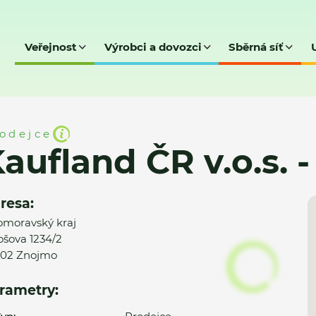
Veřejnost
Výrobci a dovozci
Sběrná síť
.s. - Znojmo II.
odejce
aufland ČR v.o.s. -
resa:
omoravský kraj
ošova 1234/2
02 Znojmo
rametry: