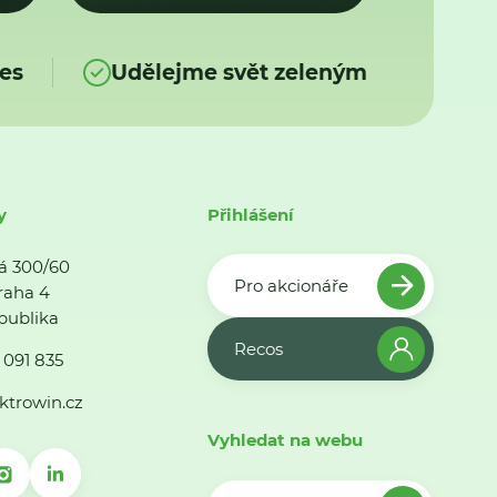
es
Udělejme svět zeleným
y
Přihlášení
á 300/60
Pro akcionáře
raha 4
publika
Recos
 091 835
ktrowin.cz
Vyhledat na webu