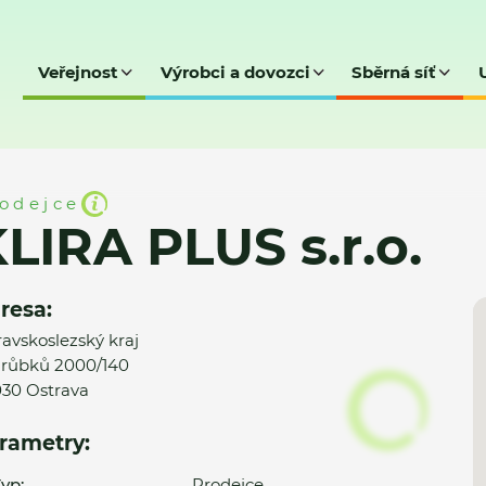
Veřejnost
Výrobci a dovozci
Sběrná síť
.o.
odejce
LIRA PLUS s.r.o.
resa:
avskoslezský kraj
růbků 2000/140
30 Ostrava
rametry:
yp:
Prodejce