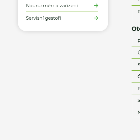
Nadrozměrná zařízení
P
Servisní gestoři
Ot
P
Ú
S
Č
P
S
N