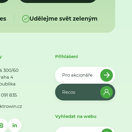
es
Udělejme svět zeleným
y
Přihlášení
á 300/60
Pro akcionáře
raha 4
publika
Recos
 091 835
ktrowin.cz
Vyhledat na webu