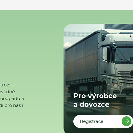
troje –
ovědné
Pro výrobce
ktroodpadu a
a dovozce
í pro nás i
Registrace