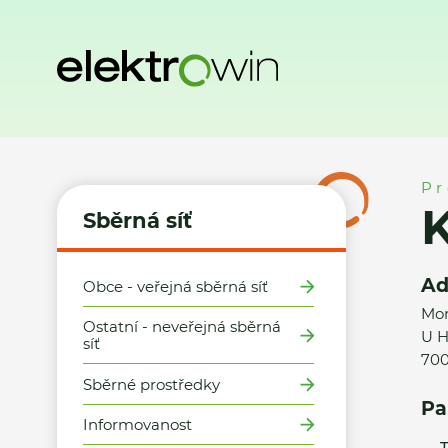
Domů
Sběrná síť
Místa zpětného odběru
KLIRA PLUS s.r
Pr
K
Sběrná síť
Ad
Obce - veřejná sběrná síť
Mor
Ostatní - neveřejná sběrná
U H
síť
700
Sběrné prostředky
Pa
Informovanost
T