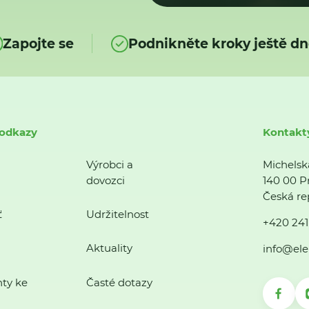
Zapojte se
Podnikněte kroky ještě dn
 odkazy
Kontakt
Výrobci a
Michelsk
dovozci
140 00 P
Česká re
ť
Udržitelnost
+420 241
Aktuality
info@ele
ty ke
Časté dotazy