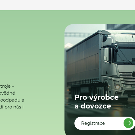
troje –
ovědné
Pro výrobce
ktroodpadu a
a dovozce
í pro nás i
Registrace