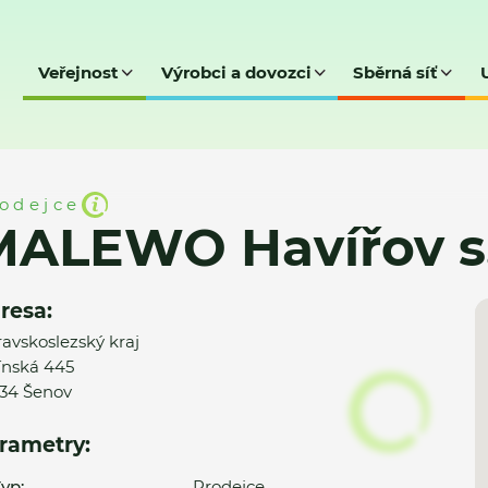
Veřejnost
Výrobci a dovozci
Sběrná síť
v s.r.o.
odejce
ALEWO Havířov s.
resa:
avskoslezský kraj
ínská 445
34 Šenov
rametry:
yp:
Prodejce