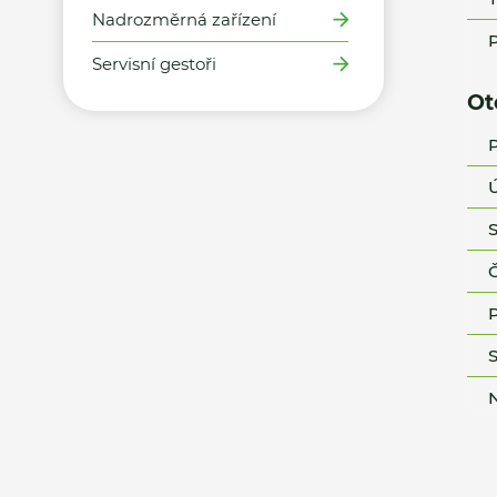
Nadrozměrná zařízení
P
Servisní gestoři
Ot
P
Ú
S
Č
P
S
N