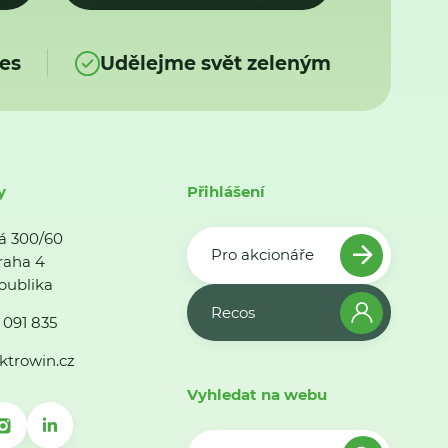
es
Udělejme svět zeleným
y
Přihlášení
á 300/60
Pro akcionáře
raha 4
publika
Recos
 091 835
ktrowin.cz
Vyhledat na webu