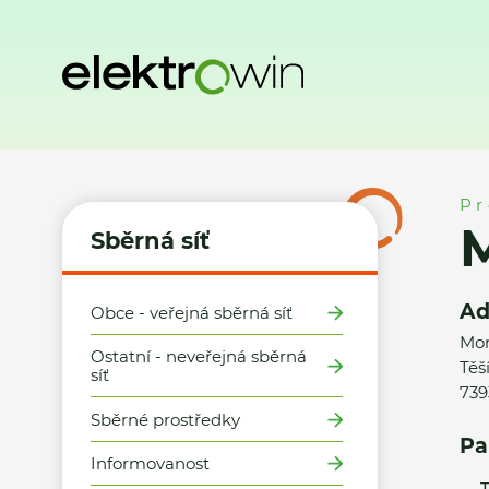
Domů
Sběrná síť
Místa zpětného odběru
MALEWO Havířo
Pr
M
Sběrná síť
Ad
Obce - veřejná sběrná síť
Mor
Ostatní - neveřejná sběrná
Těš
síť
739
Sběrné prostředky
Pa
Informovanost
T