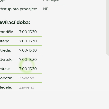
řístup pro prodejce:
NE
evírací doba:
ondělí:
7:00-15:30
terý:
7:00-15:30
tředa:
7:00-15:30
tvrtek:
7:00-15:30
átek:
7:00-15:30
obota:
Zavřeno
eděle:
Zavřeno