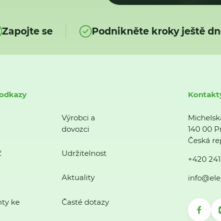
Zapojte se
Podnikněte kroky ještě dn
 odkazy
Kontakt
Výrobci a
Michelsk
dovozci
140 00 P
Česká re
ť
Udržitelnost
+420 241
Aktuality
info@ele
ty ke
Časté dotazy