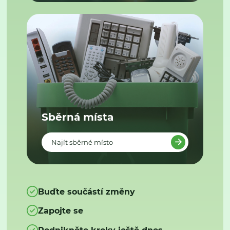
Sběrná místa
Najít sběrné místo
Buďte součástí změny
Zapojte se
Podnikněte kroky ještě dnes