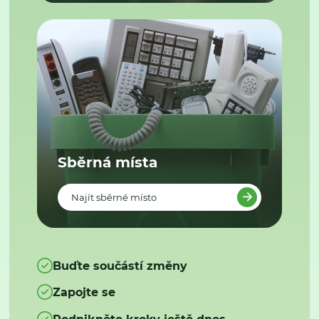
Sběrná místa
Najít sběrné místo
Buďte součástí změny
Zapojte se
Podnikněte kroky ještě dnes