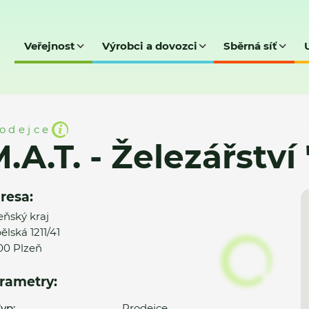
Veřejnost
Výrobci a dovozci
Sběrná síť
řství "Zábělská"
odejce
.A.T. - Železářství
resa:
eňský kraj
ělská 1211/41
00 Plzeň
rametry:
yp:
Prodejce