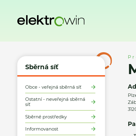
Domů
Sběrná síť
Místa zpětného odběru
M.A.T. - Železá
Pr
M
Sběrná síť
Ad
Obce - veřejná sběrná síť
Plz
Ostatní - neveřejná sběrná
Záb
síť
312
Sběrné prostředky
Pa
Informovanost
T