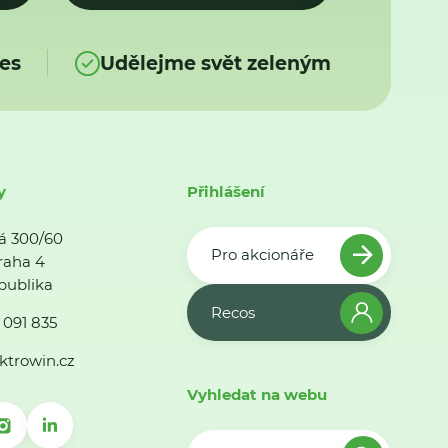
es
Udělejme svět zeleným
y
Přihlášení
á 300/60
Pro akcionáře
raha 4
publika
Recos
 091 835
ktrowin.cz
Vyhledat na webu