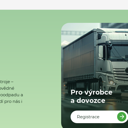
troje –
ovědné
Pro výrobce
ktroodpadu a
a dovozce
í pro nás i
Registrace