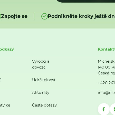
Zapojte se
Podnikněte kroky ještě dn
 odkazy
Kontakt
Výrobci a
Michelsk
dovozci
140 00 P
Česká re
ť
Udržitelnost
+420 241
Aktuality
info@ele
ty ke
Časté dotazy