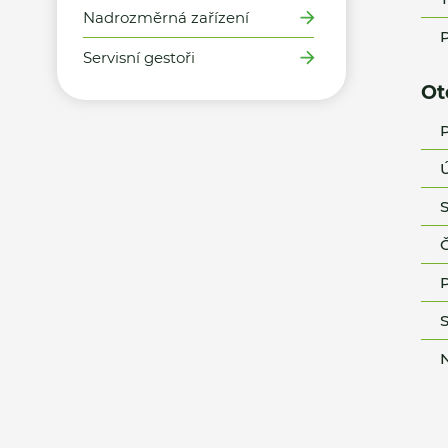
Nadrozměrná zařízení
P
Servisní gestoři
Ot
P
Ú
S
Č
P
S
N