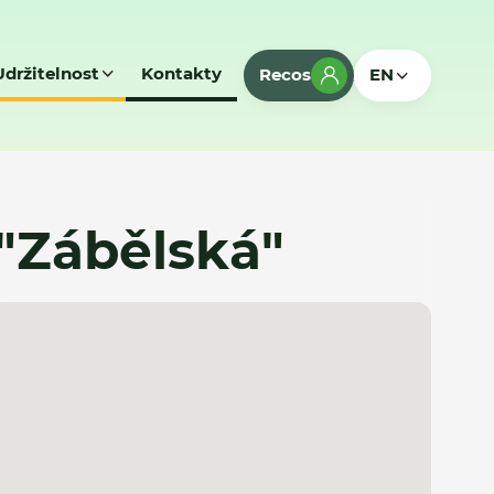
Udržitelnost
Kontakty
Recos
EN
 "Zábělská"