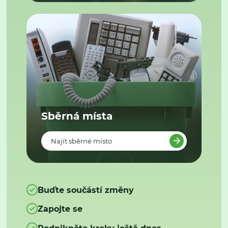
Sběrná místa
Najít sběrné místo
Buďte součástí změny
Zapojte se
Podnikněte kroky ještě dnes