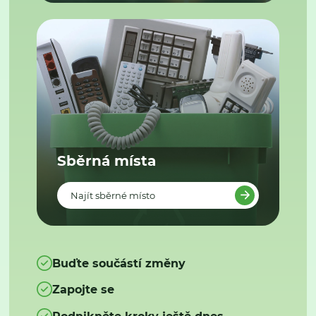
Sběrná místa
Najít sběrné místo
Buďte součástí změny
Zapojte se
Podnikněte kroky ještě dnes