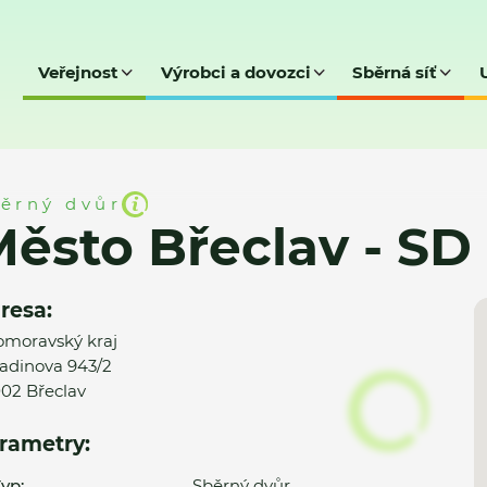
Veřejnost
Výrobci a dovozci
Sběrná síť
 - SD
ěrný dvůr
ěsto Břeclav - SD
resa:
omoravský kraj
adinova 943/2
02 Břeclav
rametry:
yp:
Sběrný dvůr