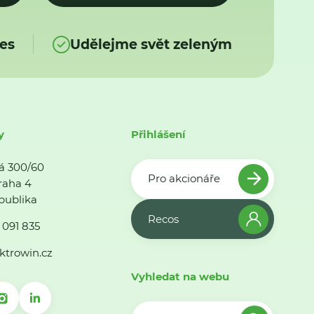
es
Udělejme svět zeleným
y
Přihlášení
á 300/60
Pro akcionáře
raha 4
publika
Recos
 091 835
ktrowin.cz
Vyhledat na webu