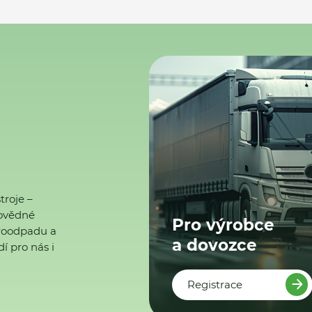
troje –
ovědné
Pro výrobce
ktroodpadu a
a dovozce
í pro nás i
Registrace