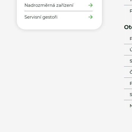
Nadrozměrná zařízení
P
Servisní gestoři
Ot
P
Ú
S
Č
P
S
N