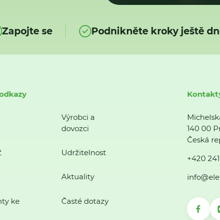
Zapojte se
Podnikněte kroky ještě dn
 odkazy
Kontakt
Výrobci a
Michelsk
dovozci
140 00 P
Česká re
ť
Udržitelnost
+420 241
Aktuality
info@ele
ty ke
Časté dotazy