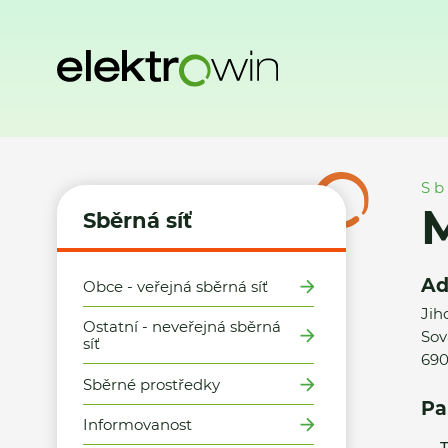
Domů
Sběrná síť
Místa zpětného odběru
Město Břeclav
Sb
M
Sběrná síť
Ad
Obce - veřejná sběrná síť
Jih
Ostatní - neveřejná sběrná
Sov
síť
690
Sběrné prostředky
Pa
Informovanost
T