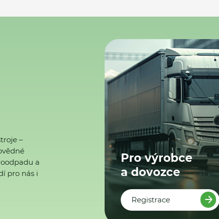
troje –
ovědné
Pro výrobce
ktroodpadu a
a dovozce
í pro nás i
Registrace