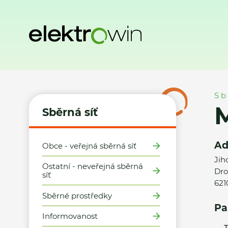
Domů
Sběrná síť
Místa zpětného odběru
Město Brno - 
Sb
M
Sběrná síť
Ad
Obce - veřejná sběrná síť
Jih
Ostatní - neveřejná sběrná
Dro
síť
621
Sběrné prostředky
Pa
Informovanost
T