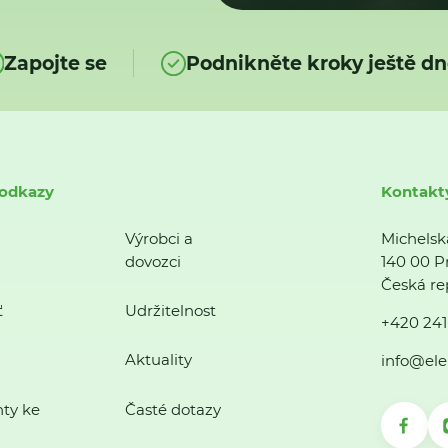
Zapojte se
Podnikněte kroky ještě dn
 odkazy
Kontakt
Výrobci a
Michelsk
dovozci
140 00 P
Česká re
ť
Udržitelnost
+420 241
Aktuality
info@ele
ty ke
Časté dotazy