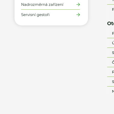
Nadrozměrná zařízení
P
Servisní gestoři
Ot
P
Ú
S
Č
P
S
N