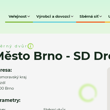
Veřejnost
Výrobci a dovozci
Sběrná síť
SD Drozdí
ěrný dvůr
ěsto Brno - SD Dr
resa:
omoravský kraj
zdí
00 Brno
rametry:
yp:
Sběrný dvůr