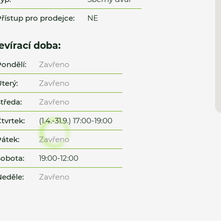
řístup pro prodejce:
NE
evírací doba:
ondělí:
Zavřeno
terý:
Zavřeno
tředa:
Zavřeno
tvrtek:
(1.4.-31.9.) 17:00-19:00
átek:
Zavřeno
obota:
19:00-12:00
eděle:
Zavřeno