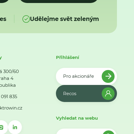
es
Udělejme svět zeleným
y
Přihlášení
á 300/60
Pro akcionáře
raha 4
publika
Recos
 091 835
ktrowin.cz
Vyhledat na webu