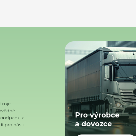
troje –
ovědné
Pro výrobce
ktroodpadu a
a dovozce
í pro nás i