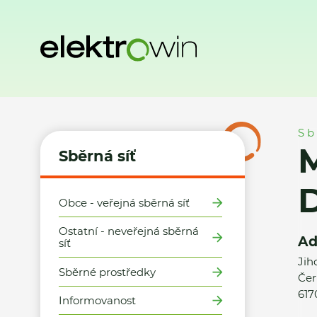
Domů
Sběrná síť
Místa zpětného odběru
Město Brno - S
Sb
M
Sběrná síť
D
Obce - veřejná sběrná síť
Ostatní - neveřejná sběrná
Ad
síť
Jih
Sběrné prostředky
Čer
617
Informovanost