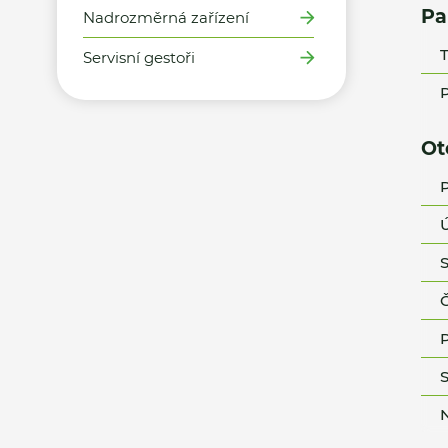
Pa
Nadrozměrná zařízení
T
Servisní gestoři
P
Ot
P
Ú
S
Č
P
S
N