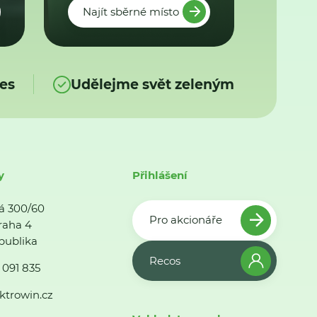
Najít sběrné místo
es
Udělejme svět zeleným
y
Přihlášení
á 300/60
Pro akcionáře
raha 4
publika
Recos
 091 835
ktrowin.cz