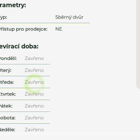
rametry:
yp:
Sběrný dvůr
řístup pro prodejce:
NE
evírací doba:
ondělí:
Zavřeno
terý:
Zavřeno
tředa:
Zavřeno
tvrtek:
Zavřeno
átek:
Zavřeno
obota:
Zavřeno
eděle:
Zavřeno