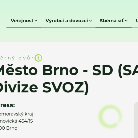
Veřejnost
Výrobci a dovozci
Sběrná síť
D (SAKO Brno, a.s. - Divize SVOZ)
ěrný dvůr
ěsto Brno - SD (SA
ivize SVOZ)
resa:
omoravský kraj
novická 454/15
00 Brno