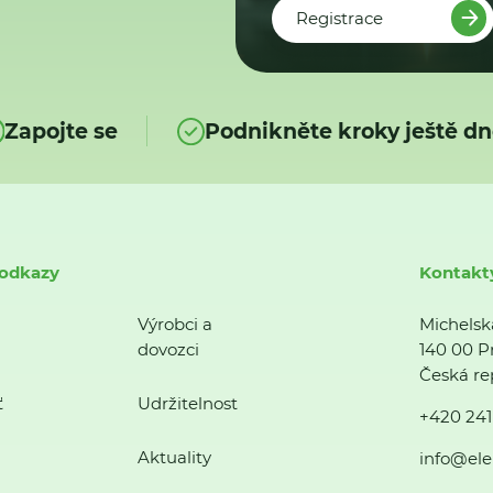
Registrace
Zapojte se
Podnikněte kroky ještě dn
 odkazy
Kontakt
Výrobci a
Michelsk
dovozci
140 00 P
Česká re
ť
Udržitelnost
+420 241
Aktuality
info@ele