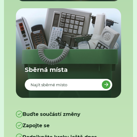
Sběrná místa
Najít sběrné místo
Buďte součástí změny
Zapojte se
Podnikněte kroky ještě dnes