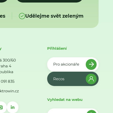
es
Udělejme svět zeleným
y
Přihlášení
á 300/60
Pro akcionáře
raha 4
publika
Recos
 091 835
ktrowin.cz
Vyhledat na webu