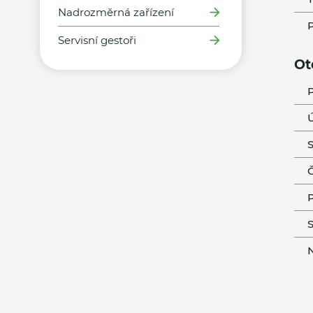
Nadrozměrná zařízení
P
Servisní gestoři
Ot
P
Ú
S
Č
P
S
N