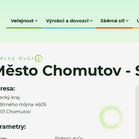
Veřejnost
Výrobci a dovozci
Sběrná síť
ov - SD
ěrný dvůr
Město Chomutov - 
resa:
ecký kraj
ětrného mlýna 4605
01 Chomutov
rametry:
yp:
Sběrný dvůr