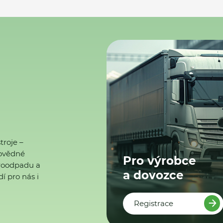
troje –
ovědné
Pro výrobce
ktroodpadu a
a dovozce
í pro nás i
Registrace