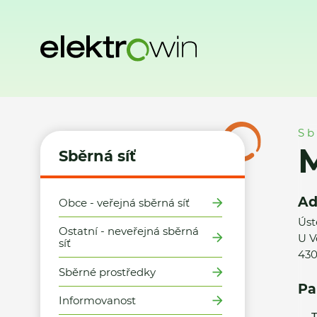
Domů
Sběrná síť
Místa zpětného odběru
Město Chomut
Sb
Sběrná síť
Ad
Obce - veřejná sběrná síť
Úst
Ostatní - neveřejná sběrná
U V
síť
430
Sběrné prostředky
Pa
Informovanost
T