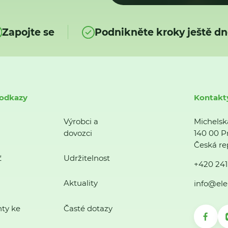
Zapojte se
Podnikněte kroky ještě dn
 odkazy
Kontakt
Výrobci a
Michelsk
dovozci
140 00 P
Česká re
ť
Udržitelnost
+420 241
Aktuality
info@ele
ty ke
Časté dotazy