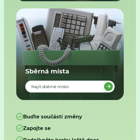
Sběrná místa
Najít sběrné místo
Buďte součástí změny
Zapojte se
Podnikněte kroky ještě dnes