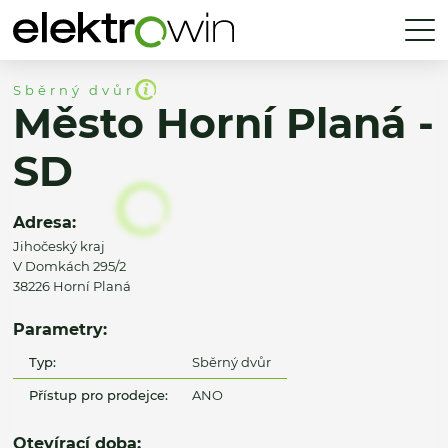
Sběrný dvůr
Město Horní Planá -
SD
Adresa:
Jihočeský kraj
V Domkách 295/2
38226 Horní Planá
Parametry:
Typ:
Sběrný dvůr
Přístup pro prodejce:
ANO
Otevírací doba: