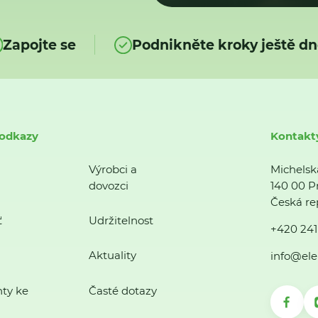
Zapojte se
Podnikněte kroky ještě dn
 odkazy
Kontakt
Výrobci a
Michelsk
dovozci
140 00 P
Česká re
ť
Udržitelnost
+420 241
Aktuality
info@ele
ty ke
Časté dotazy