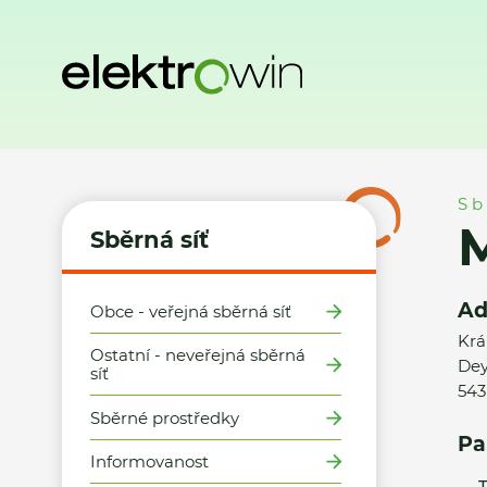
Domů
Sběrná síť
Místa zpětného odběru
Město Hostinn
Sb
M
Sběrná síť
Ad
Obce - veřejná sběrná síť
Krá
Ostatní - neveřejná sběrná
De
síť
543
Sběrné prostředky
Pa
Informovanost
T