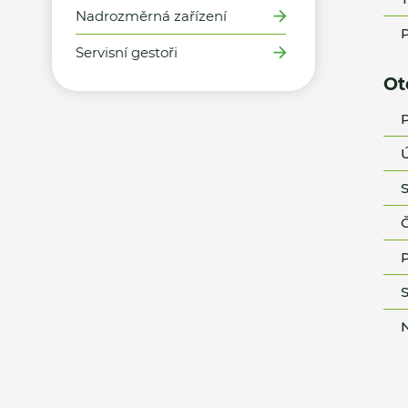
Nadrozměrná zařízení
P
Servisní gestoři
Ot
P
Ú
S
Č
P
S
N