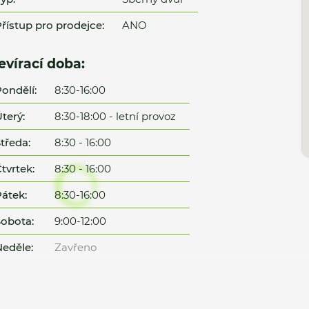
řístup pro prodejce:
ANO
evírací doba:
ondělí:
8:30-16:00
terý:
8:30-18:00 - letní provoz
tředa:
8:30 - 16:00
tvrtek:
8:30 - 16:00
átek:
8:30-16:00
obota:
9:00-12:00
eděle:
Zavřeno