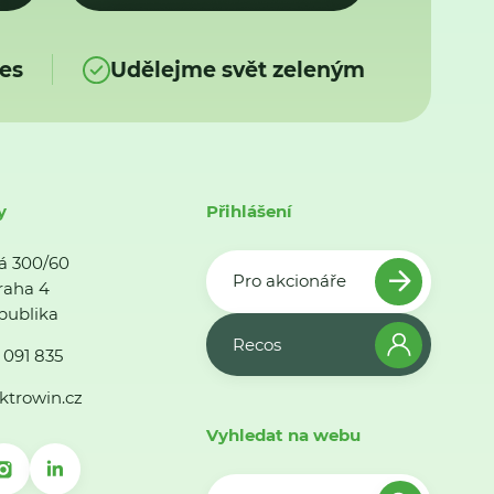
es
Udělejme svět zeleným
y
Přihlášení
á 300/60
Pro akcionáře
raha 4
publika
Recos
 091 835
ktrowin.cz
Vyhledat na webu