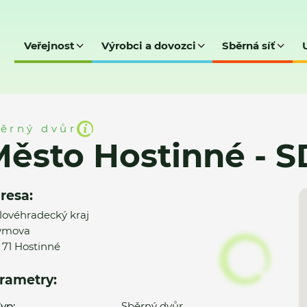
Veřejnost
Výrobci a dovozci
Sběrná síť
é - SD
ěrný dvůr
ěsto Hostinné - S
resa:
lovéhradecký kraj
ymova
 71 Hostinné
rametry:
yp:
Sběrný dvůr