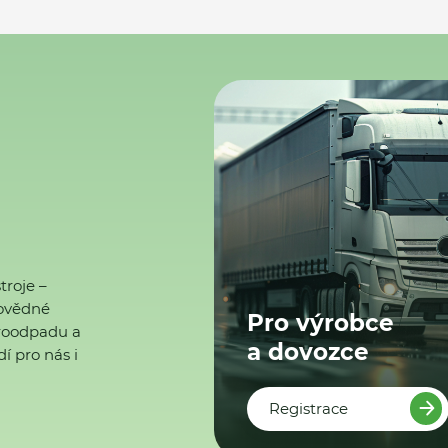
troje –
ovědné
Pro výrobce
ktroodpadu a
a dovozce
í pro nás i
Registrace