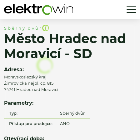
Sběrný dvůr
Město Hradec nad
Moravicí - SD
Adresa:
Moravskoslezský kraj
Žimrovická nejbl. čp. 815
74741 Hradec nad Moravicí
Parametry:
Typ:
Sběrný dvůr
Přístup pro prodejce:
ANO
Otevírací doba: