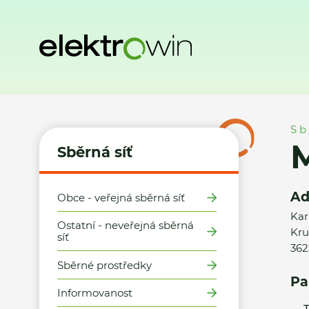
Domů
Sběrná síť
Místa zpětného odběru
Město Hroznět
Sb
M
Sběrná síť
Ad
Obce - veřejná sběrná síť
Kar
Ostatní - neveřejná sběrná
Kru
síť
362
Sběrné prostředky
Pa
Informovanost
T