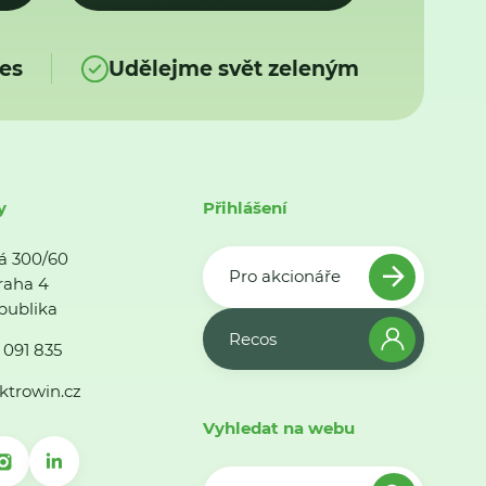
es
Udělejme svět zeleným
y
Přihlášení
á 300/60
Pro akcionáře
raha 4
publika
Recos
 091 835
ktrowin.cz
Vyhledat na webu