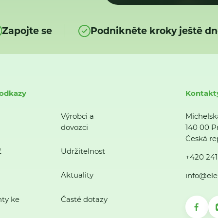
Zapojte se
Podnikněte kroky ještě dn
 odkazy
Kontakt
Výrobci a
Michelsk
dovozci
140 00 P
Česká re
ť
Udržitelnost
+420 241
Aktuality
info@ele
ty ke
Časté dotazy