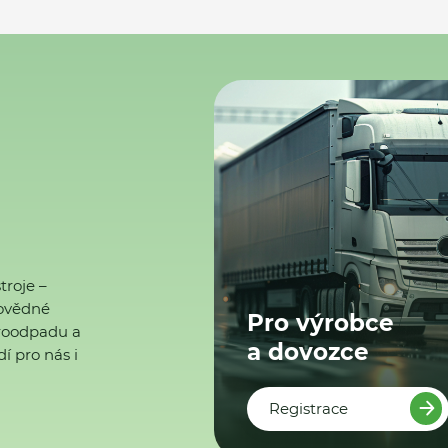
troje –
ovědné
Pro výrobce
ktroodpadu a
a dovozce
í pro nás i
Registrace