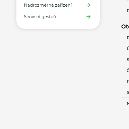
Nadrozměrná zařízení
P
Servisní gestoři
Ot
P
Ú
S
Č
P
S
N