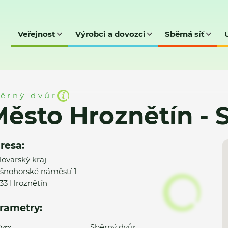
Veřejnost
Výrobci a dovozci
Sběrná síť
ín - SD
ěrný dvůr
ěsto Hroznětín - 
resa:
lovarský kraj
šnohorské náměstí 1
33 Hroznětín
rametry:
yp:
Sběrný dvůr