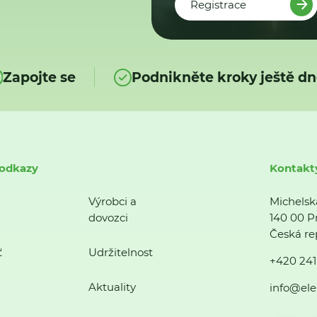
Registrace
Zapojte se
Podnikněte kroky ještě dn
 odkazy
Kontakt
Výrobci a
Michelsk
dovozci
140 00 P
Česká re
ť
Udržitelnost
+420 241
Aktuality
info@ele