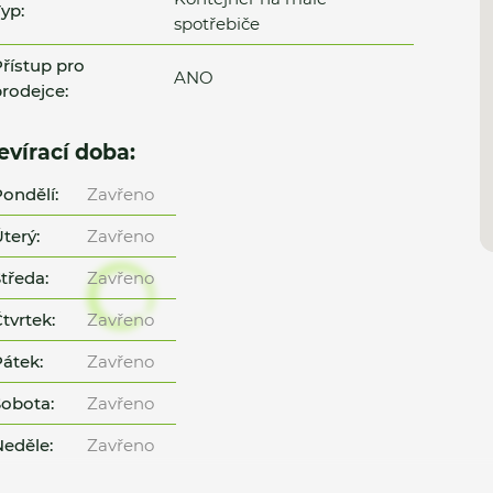
yp:
spotřebiče
řístup pro
ANO
rodejce:
evírací doba:
ondělí:
Zavřeno
terý:
Zavřeno
tředa:
Zavřeno
tvrtek:
Zavřeno
átek:
Zavřeno
obota:
Zavřeno
eděle:
Zavřeno