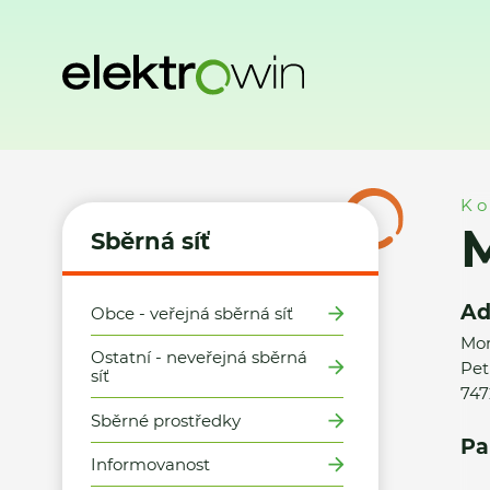
Domů
Sběrná síť
Místa zpětného odběru
Město Kravaře
Ko
M
Sběrná síť
Ad
Obce - veřejná sběrná síť
Mor
Ostatní - neveřejná sběrná
Pet
síť
747
Sběrné prostředky
Pa
Informovanost