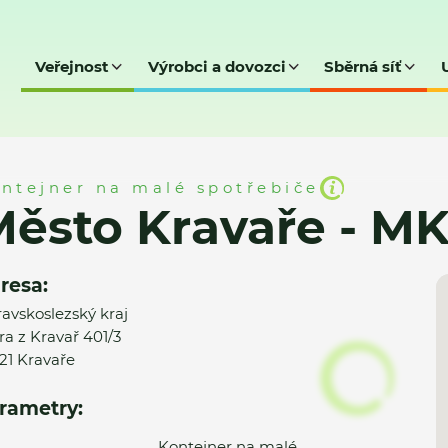
Veřejnost
Výrobci a dovozci
Sběrná síť
 - MK
ntejner na malé spotřebiče
ěsto Kravaře - M
resa:
avskoslezský kraj
ra z Kravař 401/3
21 Kravaře
rametry:
Kontejner na malé