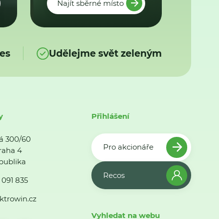
Najít sběrné místo
es
Udělejme svět zeleným
y
Přihlášení
á 300/60
Pro akcionáře
raha 4
publika
Recos
 091 835
ktrowin.cz
Vyhledat na webu