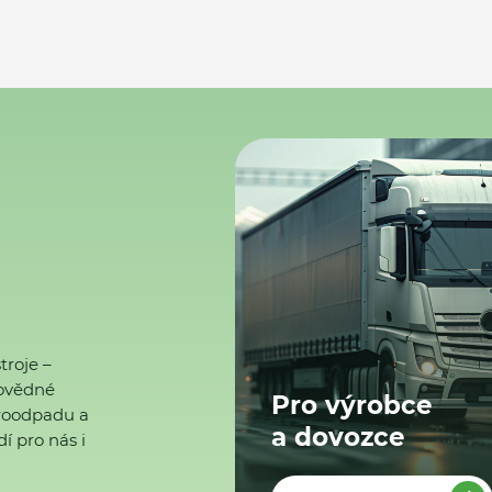
troje –
ovědné
Pro výrobce
ktroodpadu a
a dovozce
í pro nás i