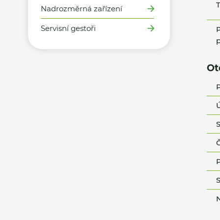
T
Nadrozměrná zařízení
Servisní gestoři
P
p
Ot
P
Ú
S
Č
P
S
N