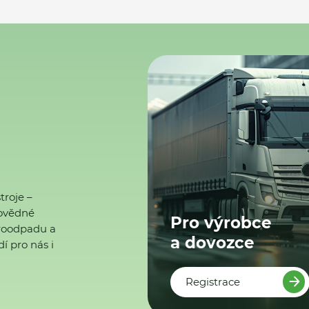
troje –
ovědné
Pro výrobce
ktroodpadu a
a dovozce
í pro nás i
Registrace