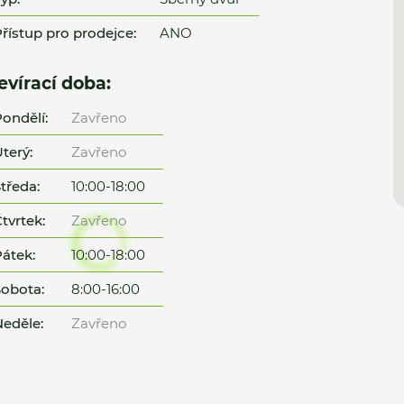
řístup pro prodejce:
ANO
evírací doba:
ondělí:
Zavřeno
terý:
Zavřeno
tředa:
10:00-18:00
tvrtek:
Zavřeno
átek:
10:00-18:00
obota:
8:00-16:00
eděle:
Zavřeno