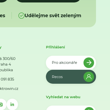
es
Udělejme svět zeleným
y
Přihlášení
á 300/60
Pro akcionáře
raha 4
publika
Recos
 091 835
ktrowin.cz
Vyhledat na webu