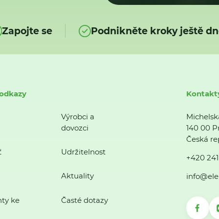
Zapojte se
Podnikněte kroky ještě dn
 odkazy
Kontakt
Výrobci a
Michelsk
dovozci
140 00 P
Česká re
ť
Udržitelnost
+420 241
Aktuality
info@ele
ty ke
Časté dotazy