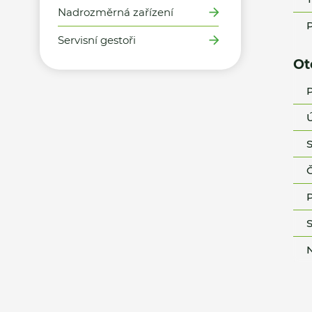
Nadrozměrná zařízení
P
Servisní gestoři
Ot
P
Ú
S
Č
P
S
N