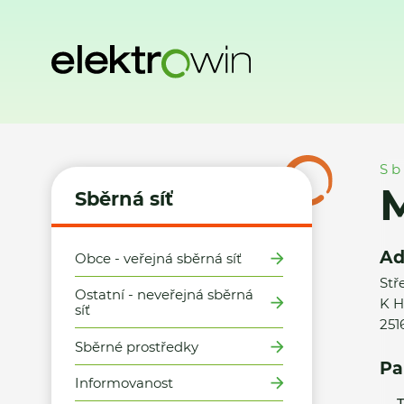
Domů
Sběrná síť
Místa zpětného odběru
Město Mnichov
Sb
M
Sběrná síť
Ad
Obce - veřejná sběrná síť
Stř
Ostatní - neveřejná sběrná
K H
síť
251
Sběrné prostředky
Pa
Informovanost
T