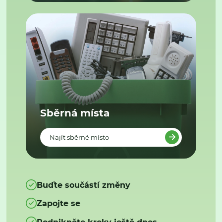
Sběrná místa
Najít sběrné místo
Buďte součástí změny
Zapojte se
Podnikněte kroky ještě dnes