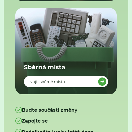
Sběrná místa
Najít sběrné místo
Buďte součástí změny
Zapojte se
Podnikněte kroky ještě dnes