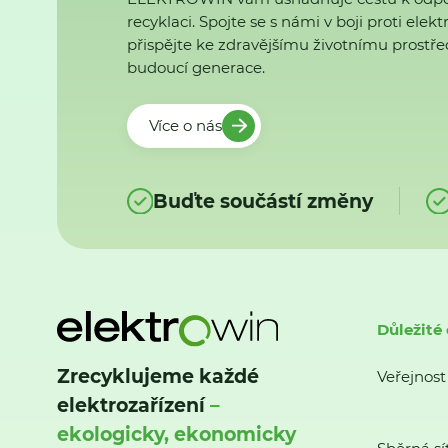
recyklaci. Spojte se s námi v boji proti ele
přispějte ke zdravějšímu životnímu prostřed
budoucí generace.
Více o nás
Buďte součástí změny
Důležité
Zrecyklujeme každé
Veřejnost
elektrozařízení
–
ekologicky, ekonomicky