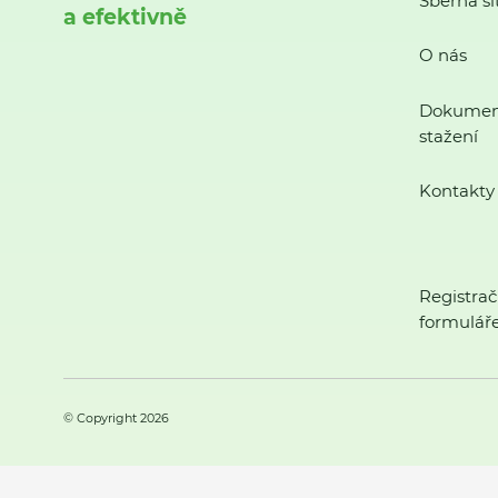
Sběrná sí
a efektivně
O nás
Dokumen
stažení
Kontakty
Registrač
formulář
© Copyright 2026