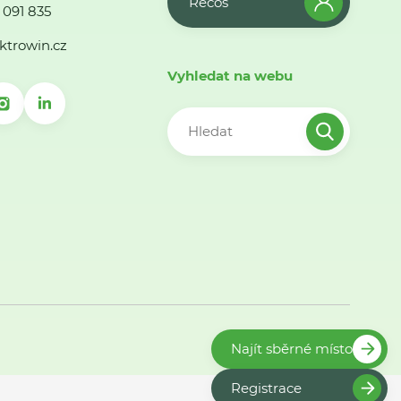
Recos
 091 835
ktrowin.cz
Vyhledat na webu
Najít sběrné místo
Registrace