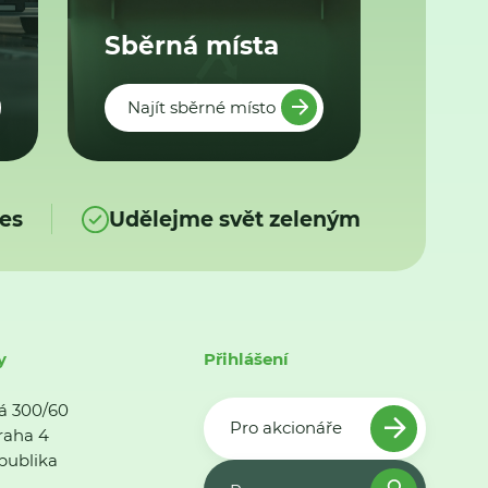
Sběrná místa
Najít sběrné místo
es
Udělejme svět zeleným
y
Přihlášení
á 300/60
Pro akcionáře
raha 4
publika