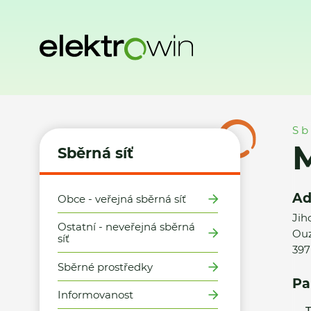
Domů
Sběrná síť
Místa zpětného odběru
Město Písek -
Sb
M
Sběrná síť
Ad
Obce - veřejná sběrná síť
Jih
Ostatní - neveřejná sběrná
Ouz
síť
397
Sběrné prostředky
Pa
Informovanost
T