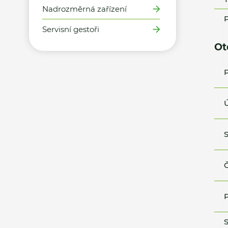
Nadrozměrná zařízení
P
Servisní gestoři
Ot
P
Ú
S
Č
P
S