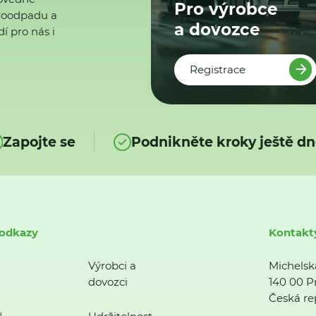
Pro výrobce
ktroodpadu a
a dovozce
í pro nás i
Registrace
Zapojte se
Podnikněte kroky ještě dn
 odkazy
Kontakt
Výrobci a
Michelsk
dovozci
140 00 P
Česká re