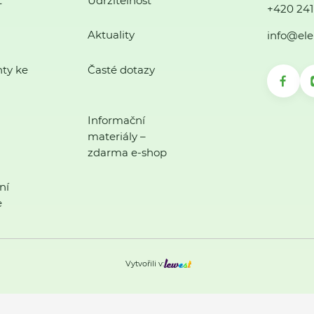
ť
Udržitelnost
+420 241
Aktuality
info@ele
ty ke
Časté dotazy
Informační
materiály –
zdarma e-shop
ní
e
Vytvořili v: