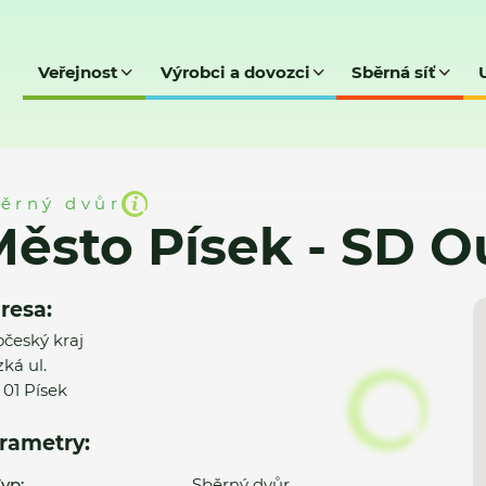
Veřejnost
Výrobci a dovozci
Sběrná síť
 SD Ouzká
ěrný dvůr
ěsto Písek - SD 
resa:
očeský kraj
ká ul.
 01 Písek
rametry:
yp:
Sběrný dvůr