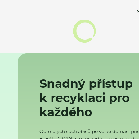
N
Snadný přístup
k recyklaci pro
každého
Od malých spotřebičů po velké domácí přís
ELEKTROWIN vám usnadňuje cestu k odp