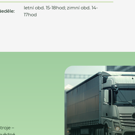
letní obd. 15-18hod; zimní obd. 14-
eděle:
17hod
troje –
ovědné