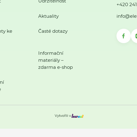
ť
Udržitelnost
+420 241
Aktuality
info@ele
ty ke
Časté dotazy
Informační
materiály –
zdarma e-shop
ní
e
Vytvořili v: