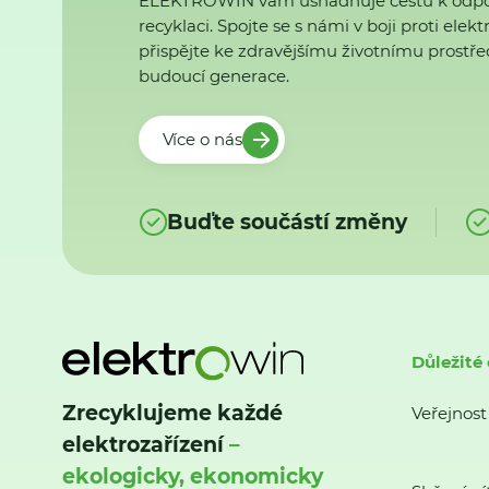
ELEKTROWIN vám usnadňuje cestu k odp
recyklaci. Spojte se s námi v boji proti ele
přispějte ke zdravějšímu životnímu prostřed
budoucí generace.
Více o nás
Buďte součástí změny
Důležité
Zrecyklujeme každé
Veřejnost
elektrozařízení
–
ekologicky, ekonomicky