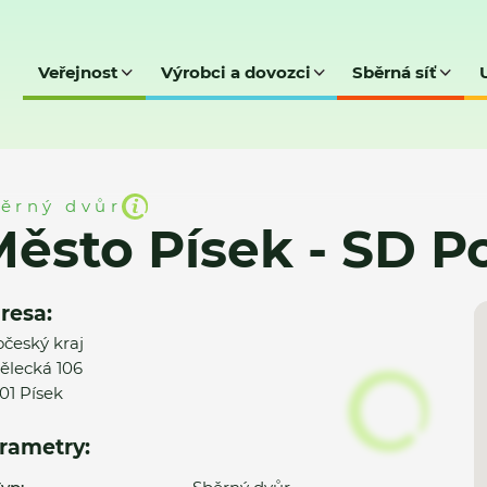
Veřejnost
Výrobci a dovozci
Sběrná síť
SD Portyč
ěrný dvůr
ěsto Písek - SD P
resa:
očeský kraj
ělecká 106
01 Písek
rametry: