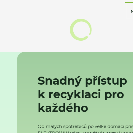
N
Snadný přístup
k recyklaci pro
každého
Od malých spotřebičů po velké domácí přís