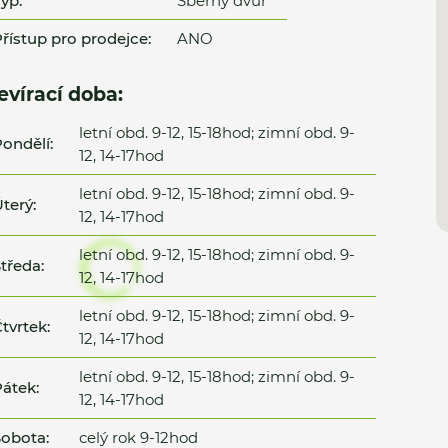
yp:
Sběrný dvůr
řístup pro prodejce:
ANO
evírací doba:
letní obd. 9-12, 15-18hod; zimní obd. 9-
ondělí:
12, 14-17hod
letní obd. 9-12, 15-18hod; zimní obd. 9-
terý:
12, 14-17hod
letní obd. 9-12, 15-18hod; zimní obd. 9-
tředa:
12, 14-17hod
letní obd. 9-12, 15-18hod; zimní obd. 9-
tvrtek:
12, 14-17hod
letní obd. 9-12, 15-18hod; zimní obd. 9-
átek:
12, 14-17hod
obota:
celý rok 9-12hod