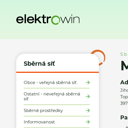
Domů
Sběrná síť
Místa zpětného odběru
Město Písek - 
Sb
M
Sběrná síť
Ad
Obce - veřejná sběrná síť
Jih
Ostatní - neveřejná sběrná
Top
síť
397
Sběrné prostředky
Pa
Informovanost