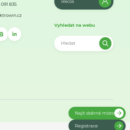
Recos
 091 835
ktrowin.cz
Vyhledat na webu
Najít sběrné místo
Registrace