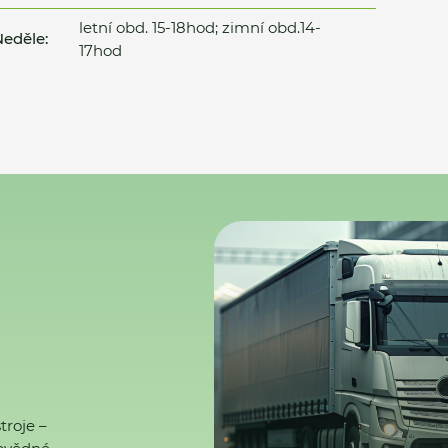
letní obd. 15-18hod; zimní obd.14-
eděle:
17hod
troje –