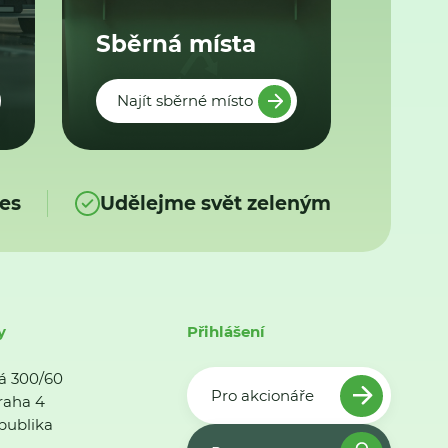
Sběrná místa
Najít sběrné místo
es
Udělejme svět zeleným
y
Přihlášení
á 300/60
Pro akcionáře
raha 4
publika