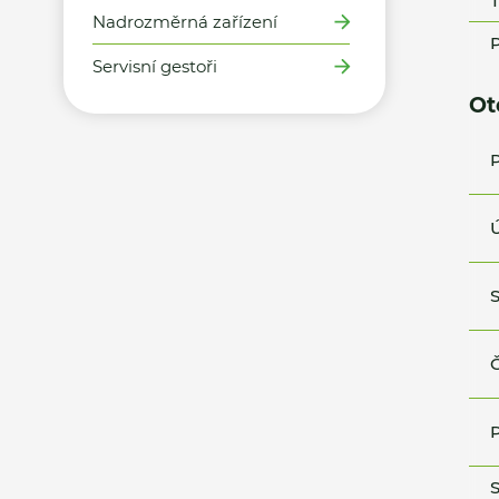
T
Nadrozměrná zařízení
P
Servisní gestoři
Ot
P
Ú
S
Č
P
S