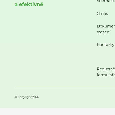
Sběrná sí
a efektivně
O nás
Dokumen
stažení
Kontakty
Registrač
formulář
© Copyright 2026