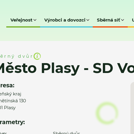
Veřejnost
Výrobci a dovozci
Sběrná síť
SD Vojan
ěrný dvůr
ěsto Plasy - SD V
resa:
eňský kraj
ětínská 130
01 Plasy
rametry:
yp:
Sběrný dvůr