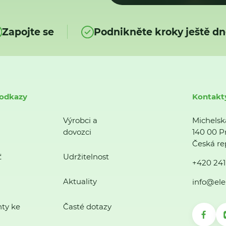
Zapojte se
Podnikněte kroky ještě dn
 odkazy
Kontakt
Výrobci a
Michelsk
dovozci
140 00 P
Česká re
ť
Udržitelnost
+420 241
Aktuality
info@ele
ty ke
Časté dotazy