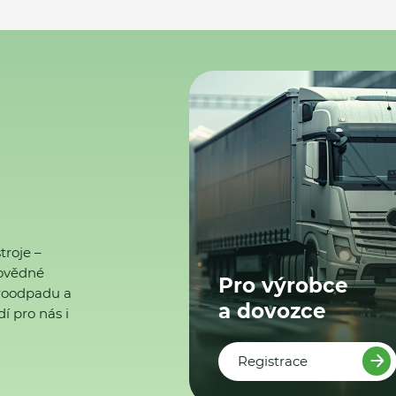
troje –
ovědné
Pro výrobce
ktroodpadu a
a dovozce
í pro nás i
Registrace