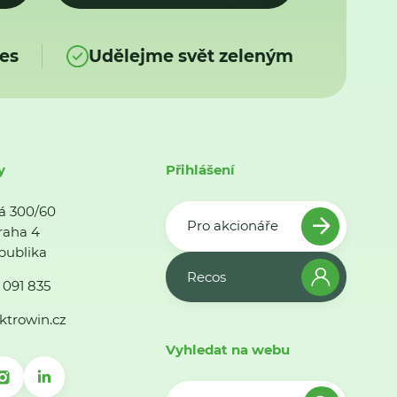
es
Udělejme svět zeleným
y
Přihlášení
á 300/60
Pro akcionáře
raha 4
publika
Recos
 091 835
ktrowin.cz
Vyhledat na webu