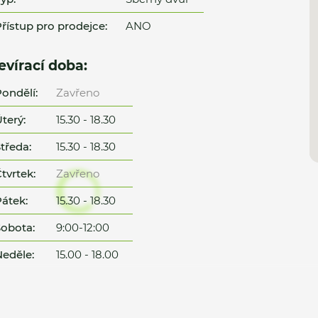
řístup pro prodejce:
ANO
evírací doba:
ondělí:
Zavřeno
terý:
15.30 - 18.30
tředa:
15.30 - 18.30
tvrtek:
Zavřeno
átek:
15.30 - 18.30
obota:
9:00-12:00
eděle:
15.00 - 18.00