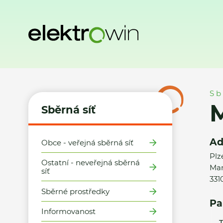
Domů
Sběrná síť
Místa zpětného odběru
Město Plasy - 
Sb
M
Sběrná síť
Ad
Obce - veřejná sběrná síť
Plz
Ostatní - neveřejná sběrná
Man
síť
331
Sběrné prostředky
Pa
Informovanost
T