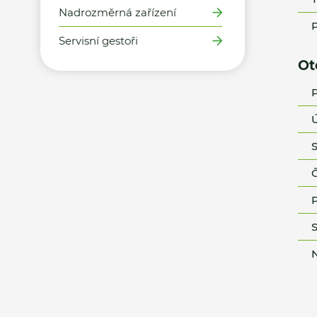
Nadrozměrná zařízení
P
Servisní gestoři
Ot
P
Ú
S
Č
P
S
N