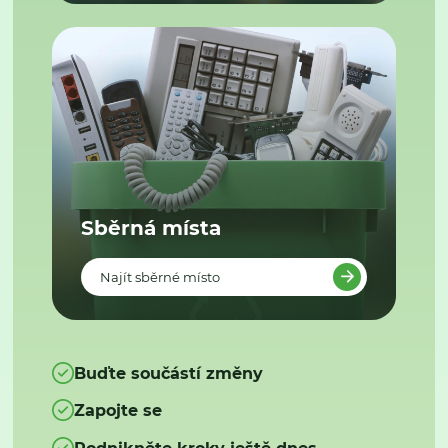
Sběrná místa
Najít sběrné místo
Buďte součástí změny
Zapojte se
Podnikněte kroky ještě dnes