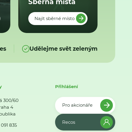
Sběrná místa
Najít sběrné místo
es
Udělejme svět zeleným
y
Přihlášení
á 300/60
Pro akcionáře
raha 4
publika
Recos
 091 835