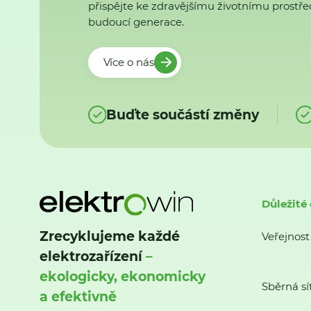
přispějte ke zdravějšímu životnímu prostřed
budoucí generace.
Více o nás
Buďte součástí změny
Důležité
Zrecyklujeme každé
Veřejnost
elektrozařízení
–
ekologicky, ekonomicky
Sběrná sí
a efektivně