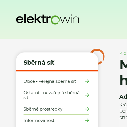
Domů
Sběrná síť
Místa zpětného odběru
Město Rokytni
Ko
M
Sběrná síť
h
Obce - veřejná sběrná síť
Ostatní - neveřejná sběrná
Ad
síť
Krá
Sběrné prostředky
Dol
517
Informovanost