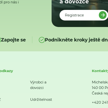
a dovozce
í pro nás i
Registrace
Zapojte se
Podnikněte kroky ještě dn
 odkazy
Kontakt
Výrobci a
Michelsk
dovozci
140 00 P
Česká re
ť
Udržitelnost
+420 241