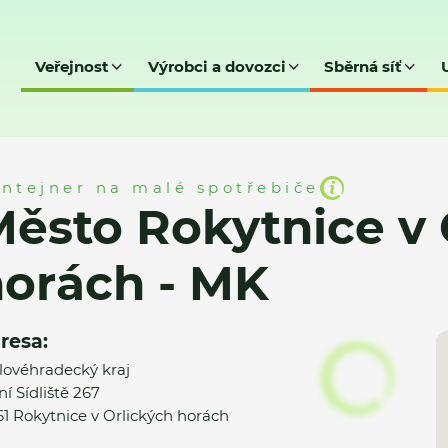
Veřejnost
Výrobci a dovozci
Sběrná síť
ce v Orlických horách - MK
ntejner na malé spotřebiče
ěsto Rokytnice v 
orách - MK
resa:
lovéhradecký kraj
ní Sídliště 267
61 Rokytnice v Orlických horách