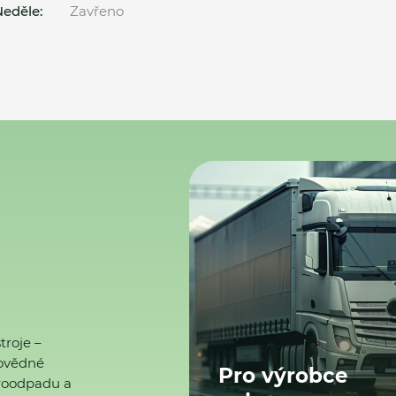
eděle:
Zavřeno
troje –
ovědné
Pro výrobce
ktroodpadu a