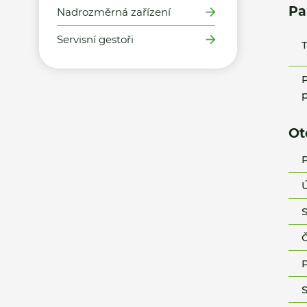
Pa
Nadrozměrná zařízení
Servisní gestoři
T
P
p
Ot
P
Ú
S
Č
P
S