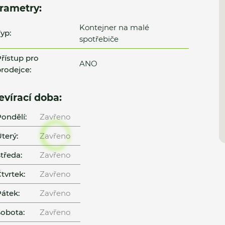
rametry:
Kontejner na malé
yp:
spotřebiče
řístup pro
ANO
rodejce:
evírací doba:
ondělí:
Zavřeno
terý:
Zavřeno
tředa:
Zavřeno
tvrtek:
Zavřeno
átek:
Zavřeno
obota:
Zavřeno