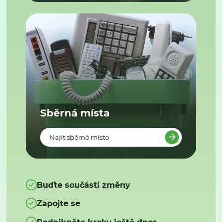
Sběrná místa
Najít sběrné místo
Buďte součástí změny
Zapojte se
Podnikněte kroky ještě dnes