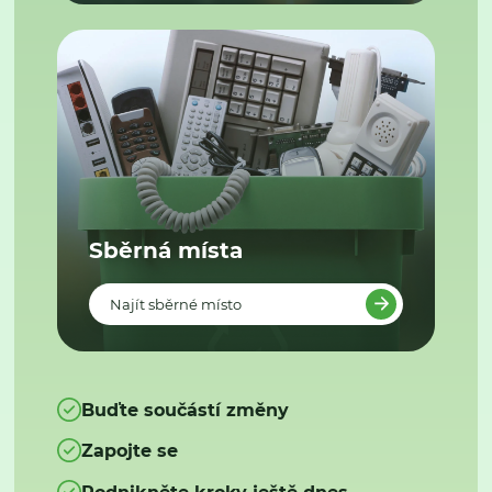
Sběrná místa
Najít sběrné místo
Buďte součástí změny
Zapojte se
Podnikněte kroky ještě dnes