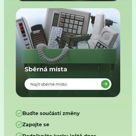
Sběrná místa
Najít sběrné místo
Buďte součástí změny
Zapojte se
Podnikněte kroky ještě dnes