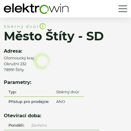
Sběrný dvůr
Město Štíty - SD
Adresa:
Olomoucký kraj
Okružní 232
78991 Štíty
Parametry:
Typ:
Sběrný dvůr
Přístup pro prodejce:
ANO
Otevírací doba:
Pondělí:
Zavřeno