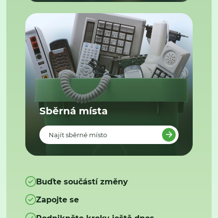
Sběrná místa
Najít sběrné místo
Buďte součástí změny
Zapojte se
Podnikněte kroky ještě dnes