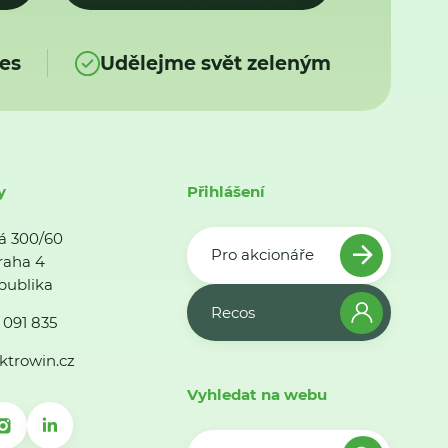
es
Udělejme svět zeleným
y
Přihlášení
á 300/60
Pro akcionáře
raha 4
publika
Recos
 091 835
ktrowin.cz
Vyhledat na webu