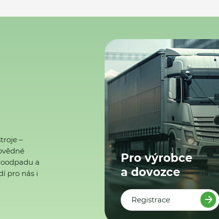
troje –
ovědné
Pro výrobce
ktroodpadu a
a dovozce
í pro nás i
Registrace