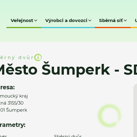
Veřejnost
Výrobci a dovozci
Sběrná síť
 - SD Příčná
ěrný dvůr
ěsto Šumperk - S
resa:
moucký kraj
čná 3155/30
01 Šumperk
rametry:
yp:
Sběrný dvůr