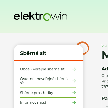
Domů
Sběrná síť
Místa zpětného odběru
Město Šumperk
Sb
M
Sběrná síť
Ad
Obce - veřejná sběrná síť
Olo
Ostatní - neveřejná sběrná
Pří
síť
787
Sběrné prostředky
Pa
Informovanost
T