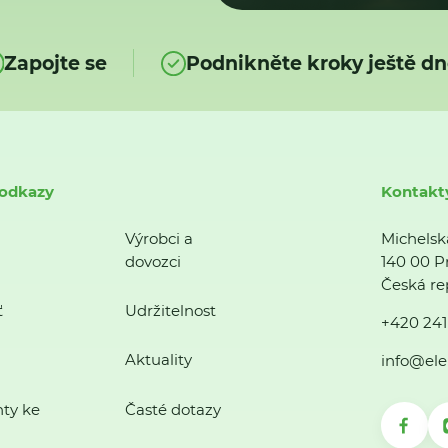
Zapojte se
Podnikněte kroky ještě dn
 odkazy
Kontakt
Výrobci a
Michelsk
dovozci
140 00 P
Česká re
ť
Udržitelnost
+420 241
Aktuality
info@ele
ty ke
Časté dotazy