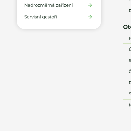
Nadrozměrná zařízení
P
Servisní gestoři
Ot
P
Ú
S
Č
P
S
N