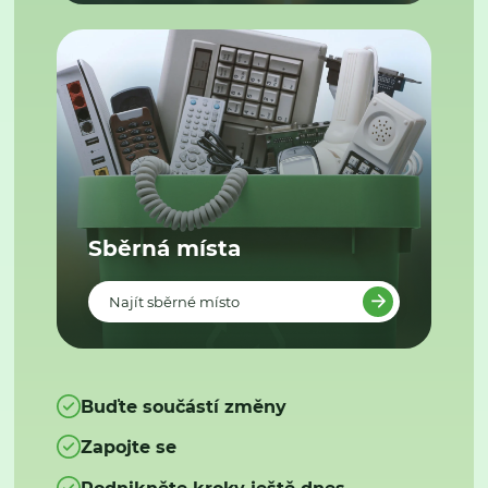
Sběrná místa
Najít sběrné místo
Buďte součástí změny
Zapojte se
Podnikněte kroky ještě dnes