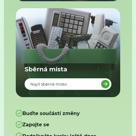
Sběrná místa
Najít sběrné místo
Buďte součástí změny
Zapojte se
Podnikněte kroky ještě dnes