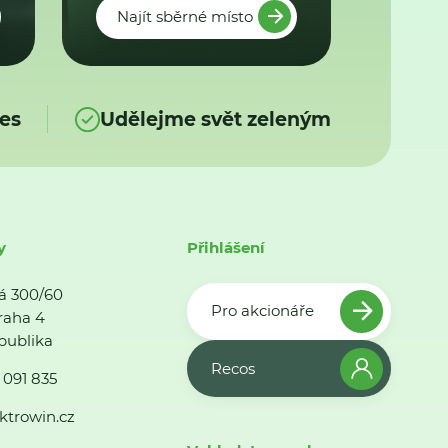
Najít sběrné místo
es
Udělejme svět zeleným
y
Přihlášení
á 300/60
Pro akcionáře
raha 4
publika
Recos
 091 835
ktrowin.cz