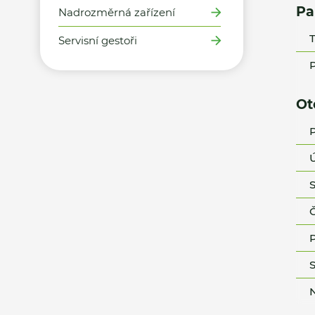
Pa
Nadrozměrná zařízení
T
Servisní gestoři
P
Ot
P
Ú
S
Č
P
S
N