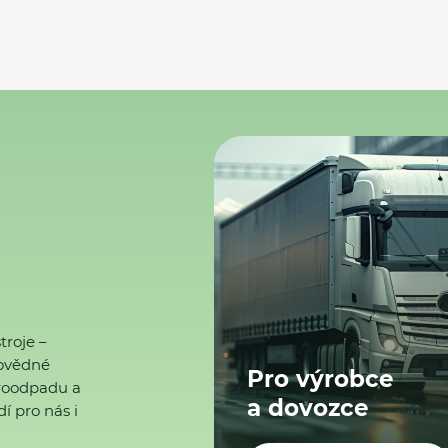
troje –
ovědné
Pro výrobce
ktroodpadu a
a dovozce
í pro nás i