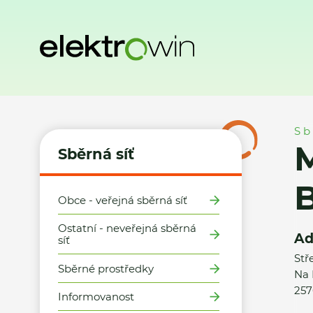
Domů
Sběrná síť
Místa zpětného odběru
Město Trhový 
Sb
M
Sběrná síť
Obce - veřejná sběrná síť
Ostatní - neveřejná sběrná
Ad
síť
Stř
Sběrné prostředky
Na 
257
Informovanost