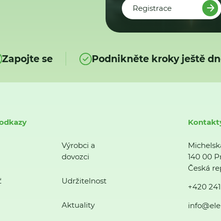
Registrace
Zapojte se
Podnikněte kroky ještě dn
 odkazy
Kontakt
Výrobci a
Michelsk
dovozci
140 00 P
Česká re
ť
Udržitelnost
+420 241
Aktuality
info@ele