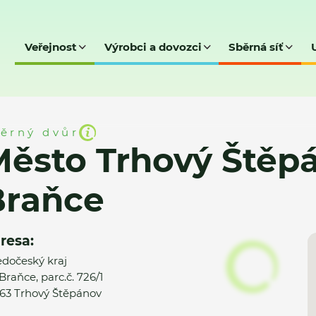
Veřejnost
Výrobci a dovozci
Sběrná síť
Štěpánov - SD Na Braňce
ěrný dvůr
ěsto Trhový Štěpá
Braňce
resa:
edočeský kraj
Braňce, parc.č. 726/1
63 Trhový Štěpánov