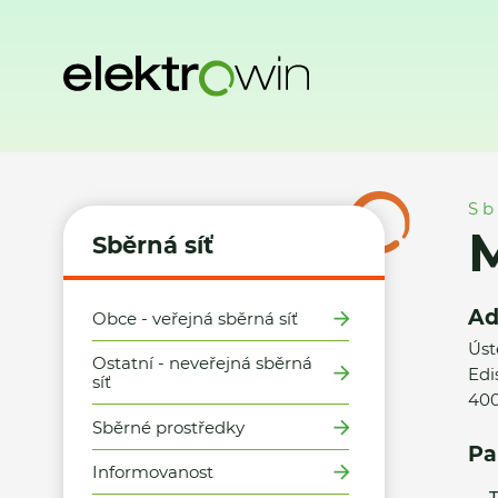
Domů
Sběrná síť
Místa zpětného odběru
Město Trmice 
Sb
M
Sběrná síť
Ad
Obce - veřejná sběrná síť
Úst
Ostatní - neveřejná sběrná
Edi
síť
400
Sběrné prostředky
Pa
Informovanost
T