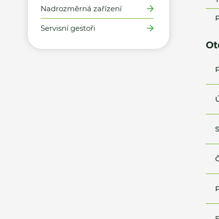
Nadrozměrná zařízení
P
Servisní gestoři
Ot
P
Ú
S
Č
P
S