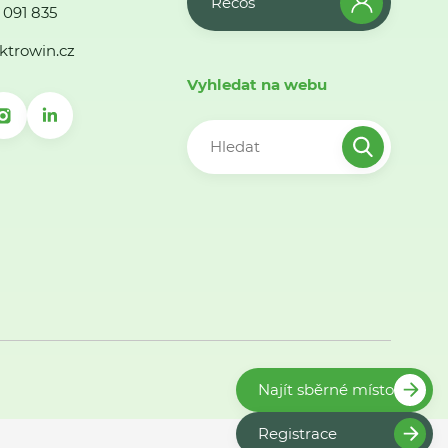
Recos
 091 835
ktrowin.cz
Vyhledat na webu
Najít sběrné místo
Registrace