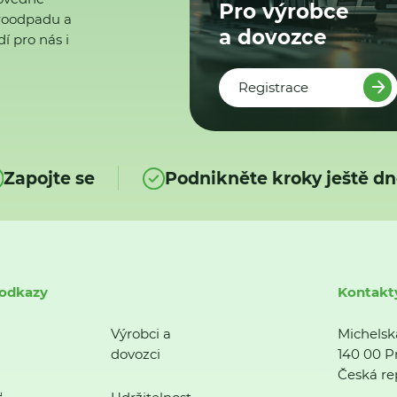
Pro výrobce
ktroodpadu a
a dovozce
í pro nás i
Registrace
Zapojte se
Podnikněte kroky ještě dn
 odkazy
Kontakt
Výrobci a
Michelsk
dovozci
140 00 P
Česká re