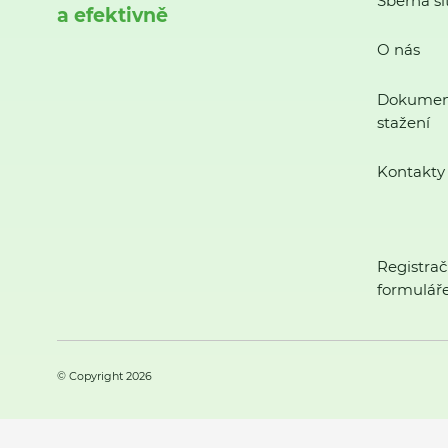
Sběrná sí
a efektivně
O nás
Dokumen
stažení
Kontakty
Registrač
formulář
© Copyright 2026