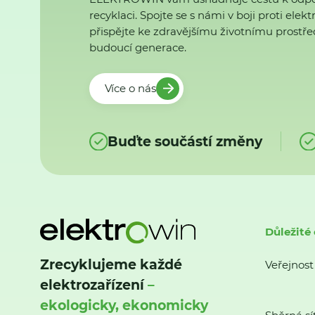
recyklaci. Spojte se s námi v boji proti ele
přispějte ke zdravějšímu životnímu prostřed
budoucí generace.
Více o nás
Buďte součástí změny
Důležité
Zrecyklujeme každé
Veřejnost
elektrozařízení
–
ekologicky, ekonomicky