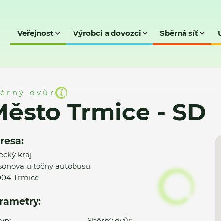
Veřejnost
Výrobci a dovozci
Sběrná síť
- SD
ěrný dvůr
ěsto Trmice - SD
resa:
ecký kraj
sonova u točny autobusu
04 Trmice
rametry:
yp:
Sběrný dvůr