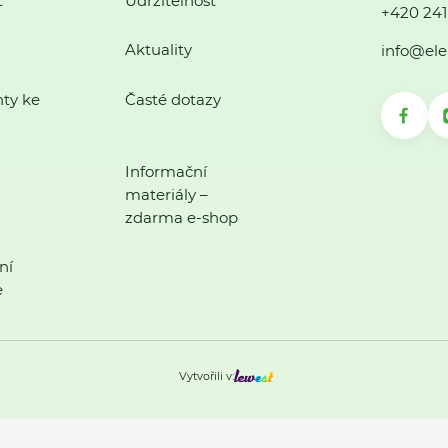
ť
Udržitelnost
+420 241
Aktuality
info@ele
ty ke
Časté dotazy
Informační
materiály –
zdarma e-shop
ní
e
Vytvořili v: