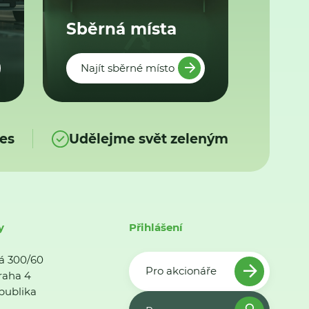
Sběrná místa
Najít sběrné místo
es
Udělejme svět zeleným
y
Přihlášení
á 300/60
Pro akcionáře
raha 4
publika