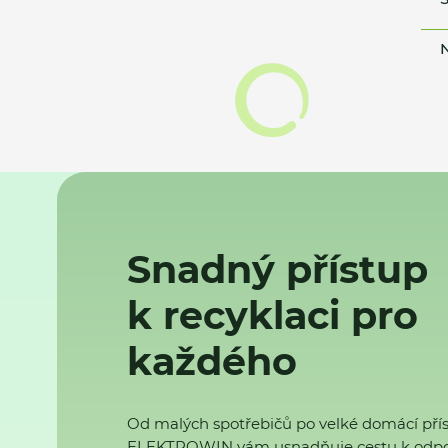
N
Snadný přístup
k recyklaci pro
každého
Od malých spotřebičů po velké domácí přís
ELEKTROWIN vám usnadňuje cestu k odp